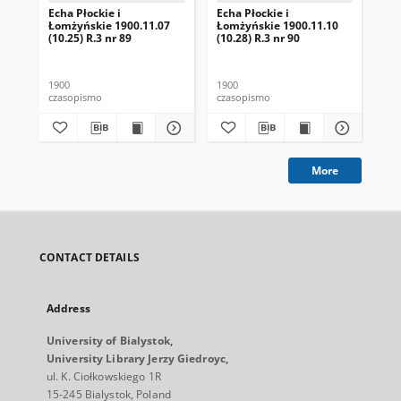
Echa Płockie i
Echa Płockie i
Ech
Łomżyńskie 1900.11.07
Łomżyńskie 1900.11.10
Ło
(10.25) R.3 nr 89
(10.28) R.3 nr 90
(1)
1900
1900
190
czasopismo
czasopismo
cza
More
CONTACT DETAILS
Address
University of Bialystok,
University Library Jerzy Giedroyc,
ul. K. Ciołkowskiego 1R
15-245 Bialystok, Poland