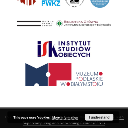
This service runs on
DInGO dLibra 6.3.21
software created by
I understand
Poznan
This page uses 'cookies'.
More information
Supercomputing and Networking Center (PSNC)