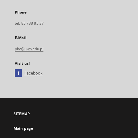
Phone
tel. 85 738 85 37
E-Mail
pbc@uwb.edu.pl
Visit us!
Facebook
External
link,
will
open
in
a
SITEMAP
new
tab
Main page