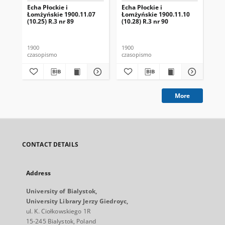
Echa Płockie i
Echa Płockie i
Ech
Łomżyńskie 1900.11.07
Łomżyńskie 1900.11.10
Ło
(10.25) R.3 nr 89
(10.28) R.3 nr 90
(1)
1900
1900
190
czasopismo
czasopismo
cza
More
CONTACT DETAILS
Address
University of Bialystok,
University Library Jerzy Giedroyc,
ul. K. Ciołkowskiego 1R
15-245 Bialystok, Poland