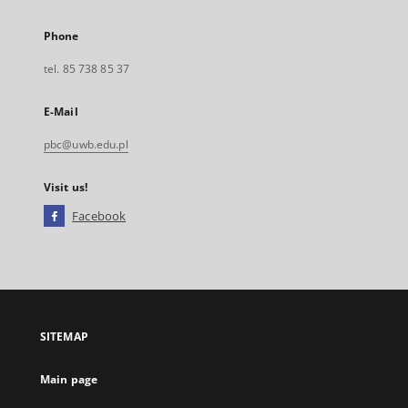
Phone
tel. 85 738 85 37
E-Mail
pbc@uwb.edu.pl
Visit us!
Facebook
External
link,
will
open
in
a
SITEMAP
new
tab
Main page