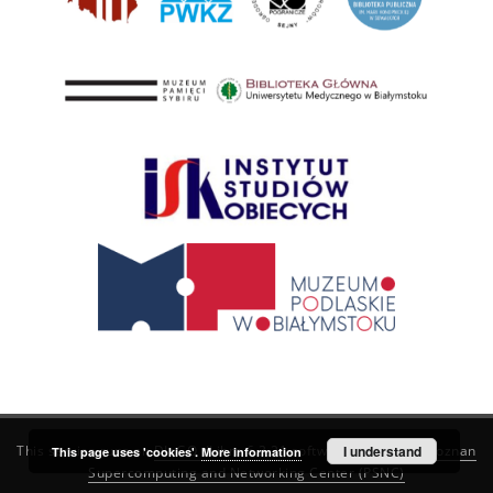
This service runs on
DInGO dLibra 6.3.21
software created by
I understand
Poznan
This page uses 'cookies'.
More information
Supercomputing and Networking Center (PSNC)