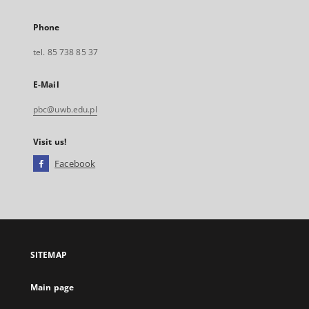
Phone
tel. 85 738 85 37
E-Mail
pbc@uwb.edu.pl
Visit us!
Facebook
External
link,
will
open
in
a
SITEMAP
new
tab
Main page