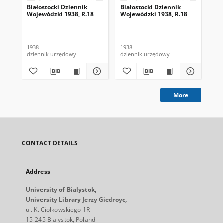
Białostocki Dziennik
Białostocki Dziennik
Bia
Wojewódzki 1938, R.18
Wojewódzki 1938, R.18
Wo
1938
1938
193
dziennik urzędowy
dziennik urzędowy
dzi
More
CONTACT DETAILS
Address
University of Bialystok,
University Library Jerzy Giedroyc,
ul. K. Ciołkowskiego 1R
15-245 Bialystok, Poland