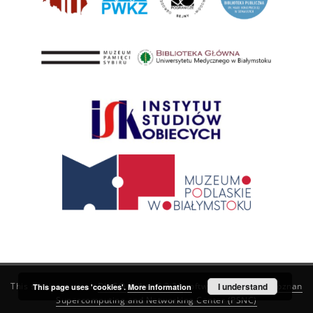
This service runs on
DInGO dLibra 6.3.21
software created by
I understand
Poznan
This page uses 'cookies'.
More information
Supercomputing and Networking Center (PSNC)