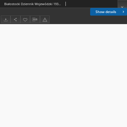
Białostocki Dziennik Wojewódzki 1938, R.18 Dziennik Urzędowy Województwa Białostockiego
Show details