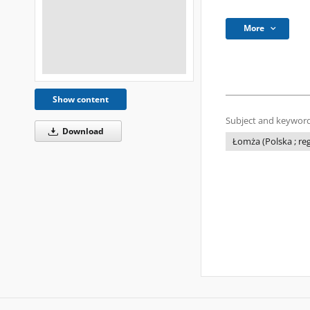
More
Show content
Subject and keyword
Download
Łomża (Polska ; re