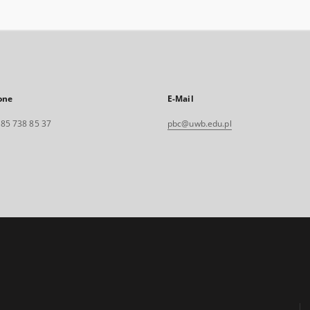
one
E-Mail
. 85 738 85 37
pbc@uwb.edu.pl