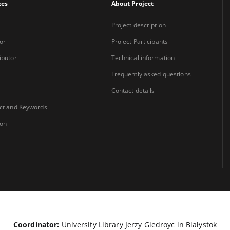
xes
About Project
Project description
or
Project Participants
ibutor
Technical information
Frequently asked questions
i
Contact details
ct and Keywords
ion
Coordinator:
University Library Jerzy Giedroyc in Białystok