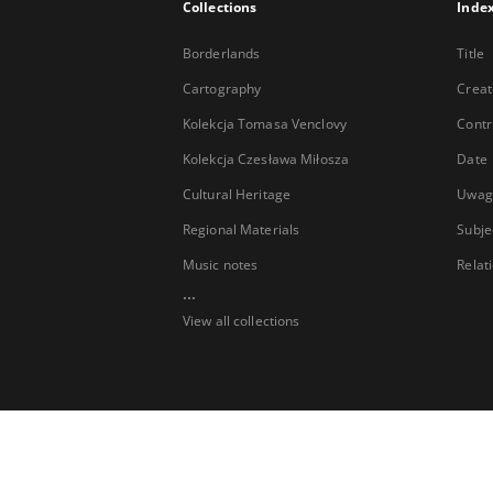
Collections
Inde
Borderlands
Title
Cartography
Creat
Kolekcja Tomasa Venclovy
Contr
Kolekcja Czesława Miłosza
Date
Cultural Heritage
Uwag
Regional Materials
Subje
Music notes
Relat
...
View all collections