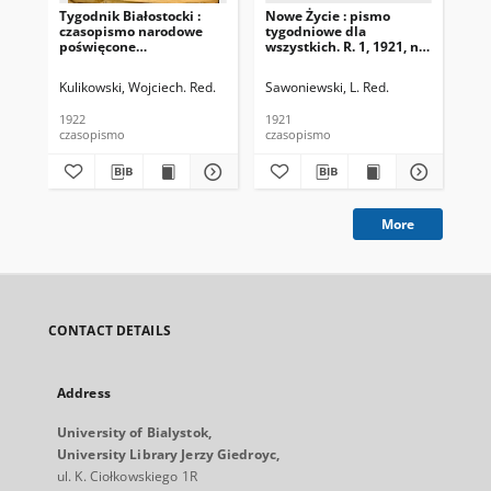
Tygodnik Białostocki :
Nowe Życie : pismo
Dro
czasopismo narodowe
tygodniowe dla
Nr 
poświęcone
wszystkich. R. 1, 1921, nr
zagadnieniom
15
politycznym, społecznym
Kulikowski, Wojciech. Red.
Sawoniewski, L. Red.
i ekonomicznym z
uwzględnieniem spraw
1922
1921
193
miejscowych. 1922 R. 1
czasopismo
czasopismo
cza
Nr 1
More
CONTACT DETAILS
Address
University of Bialystok,
University Library Jerzy Giedroyc,
ul. K. Ciołkowskiego 1R