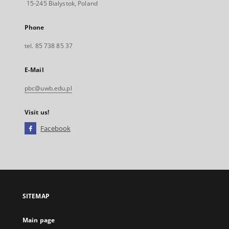
15-245 Bialystok, Poland
Phone
tel. 85 738 85 37
E-Mail
pbc@uwb.edu.pl
Visit us!
Facebook
External
link,
will
open
in
a
SITEMAP
new
tab
Main page