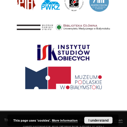
This service runs on
DInGO dLibra 6.3.21
software created by
I understand
Poznan
This page uses 'cookies'.
More information
Supercomputing and Networking Center (PSNC)