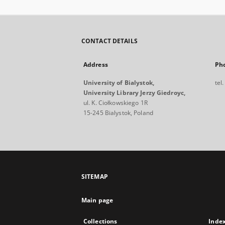
CONTACT DETAILS
Address
Ph
University of Bialystok,
tel
University Library Jerzy Giedroyc,
ul. K. Ciołkowskiego 1R
15-245 Bialystok, Poland
SITEMAP
Main page
Collections
Inde