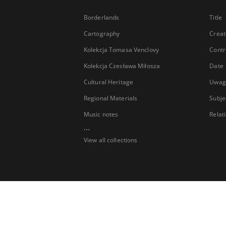
Borderlands
Title
Cartography
Creat
Kolekcja Tomasa Venclovy
Contr
Kolekcja Czesława Miłosza
Date
Cultural Heritage
Uwag
Regional Materials
Subje
Music notes
Relat
...
View all collections