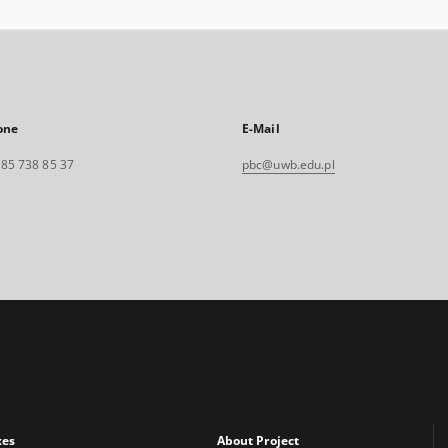
one
E-Mail
. 85 738 85 37
pbc@uwb.edu.pl
xes
About Project