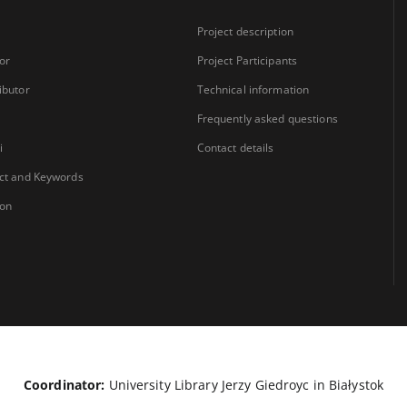
Project description
or
Project Participants
ibutor
Technical information
Frequently asked questions
i
Contact details
ct and Keywords
ion
Coordinator:
University Library Jerzy Giedroyc in Białystok