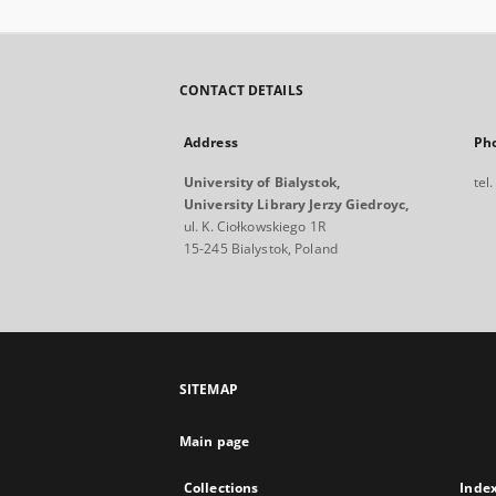
CONTACT DETAILS
Address
Ph
University of Bialystok,
tel
University Library Jerzy Giedroyc,
ul. K. Ciołkowskiego 1R
15-245 Bialystok, Poland
SITEMAP
Main page
Collections
Inde