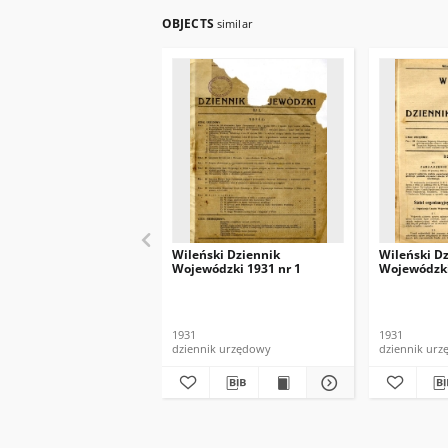
OBJECTS
similar
Wileński Dziennik
Wileński D
Wojewódzki 1931 nr 1
Wojewódzki
1931
1931
dziennik urzędowy
dziennik ur