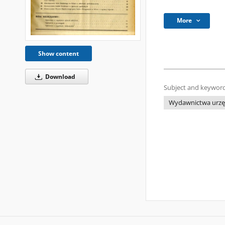
More
Show content
Download
Subject and keyword
Wydawnictwa urzęd