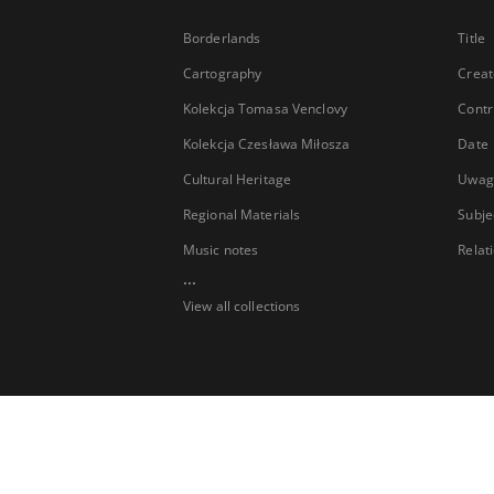
Borderlands
Title
Cartography
Creat
Kolekcja Tomasa Venclovy
Contr
Kolekcja Czesława Miłosza
Date
Cultural Heritage
Uwag
Regional Materials
Subje
Music notes
Relat
...
View all collections