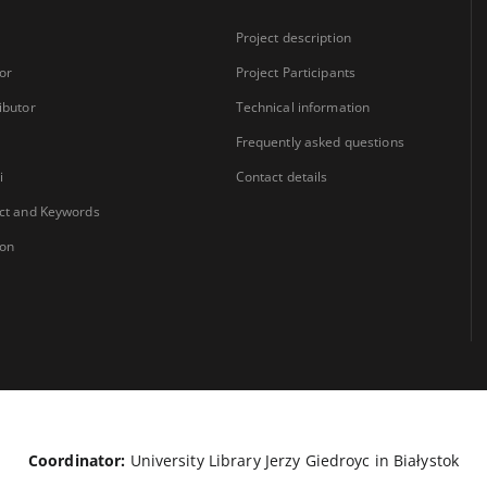
Project description
or
Project Participants
ibutor
Technical information
Frequently asked questions
i
Contact details
ct and Keywords
ion
Coordinator:
University Library Jerzy Giedroyc in Białystok