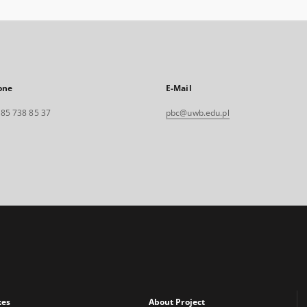
one
E-Mail
. 85 738 85 37
pbc@uwb.edu.pl
xes
About Project