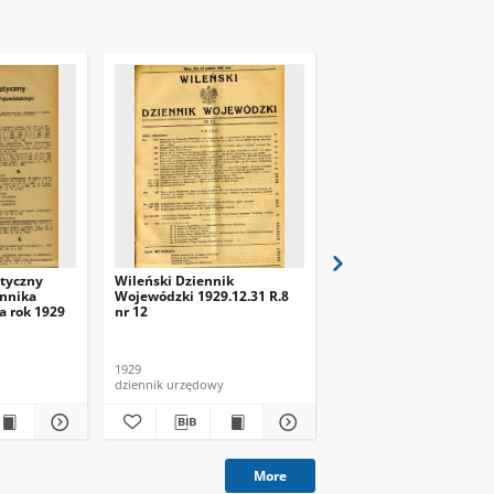
etyczny
Wileński Dziennik
Wileński Dziennik
ennika
Wojewódzki 1929.12.31 R.8
Wojewódzki 1929.11.30
a rok 1929
nr 12
nr 11
1929
1929
dziennik urzędowy
dziennik urzędowy
More