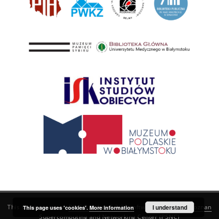
This service runs on
DInGO dLibra 6.3.21
software created by
I understand
Poznan
This page uses 'cookies'.
More information
Supercomputing and Networking Center (PSNC)