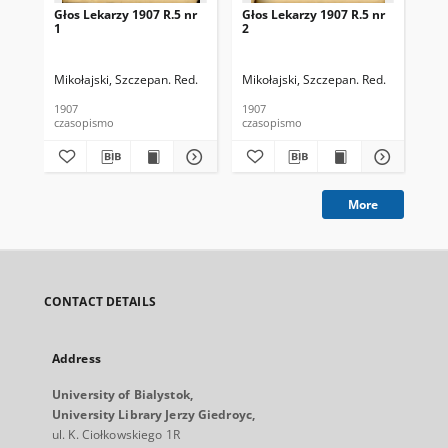
Głos Lekarzy 1907 R.5 nr
Głos Lekarzy 1907 R.5 nr
Gło
1
2
3
Mikołajski, Szczepan. Red.
Mikołajski, Szczepan. Red.
Mik
1907
1907
190
czasopismo
czasopismo
cza
More
CONTACT DETAILS
Address
University of Bialystok,
University Library Jerzy Giedroyc,
ul. K. Ciołkowskiego 1R