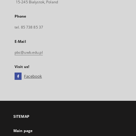
15-245 Bialystok, Poland
Phone
tel. 85 738 85 37
E-Mail
pbc@uwb.edu.pl
Visit us!
Facebook
External
link,
will
open
in
a
SITEMAP
new
tab
Main page