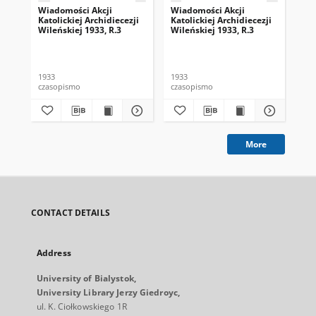
Wiadomości Akcji
Wiadomości Akcji
Wi
Katolickiej Archidiecezji
Katolickiej Archidiecezji
Kat
Wileńskiej 1933, R.3
Wileńskiej 1933, R.3
Wil
1933
1933
193
czasopismo
czasopismo
cza
More
CONTACT DETAILS
Address
University of Bialystok,
University Library Jerzy Giedroyc,
ul. K. Ciołkowskiego 1R