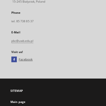
15-245 Bialystok, Poland
Phone
tel. 85 738 85 37
E-Mail
pbc@uwb.edu.pl
Visit us!
Facebook
External
link,
will
open
in
a
SITEMAP
new
tab
Main page