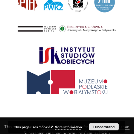
This service runs on
DInGO dLibra 6.3.21
software created by
I understand
Poznan
This page uses 'cookies'.
More information
Supercomputing and Networking Center (PSNC)