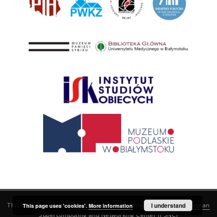
This service runs on
DInGO dLibra 6.3.21
software created by
I understand
Poznan
This page uses 'cookies'.
More information
Supercomputing and Networking Center (PSNC)