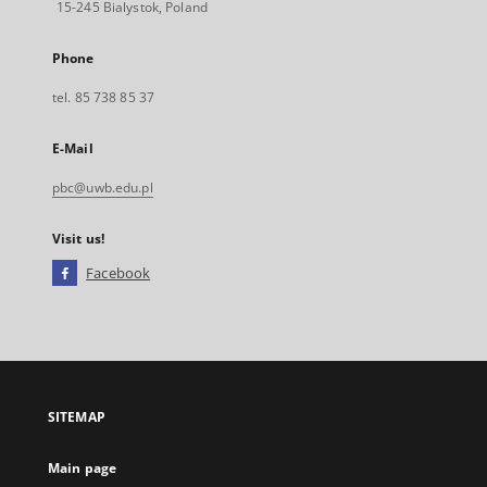
15-245 Bialystok, Poland
Phone
tel. 85 738 85 37
E-Mail
pbc@uwb.edu.pl
Visit us!
Facebook
External
link,
will
open
in
a
SITEMAP
new
tab
Main page