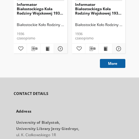
Informator
Informator
In
Białostockiego Koła
Białostockiego Koła
Bia
Rodziny Wojskowej 1936
Rodziny Wojskowej 1936
Ro
R. 4 nr 1 (styczeń/luty)
R. 4 nr 2 (marzec)
R. 
Białostockie Koło Rodziny Wojskowej
Białostockie Koło Rodziny Wojskowej
Brzozowska, Krystyna. Red.
Bia
1936
1936
193
czasopismo
czasopismo
cza
More
CONTACT DETAILS
Address
University of Bialystok,
University Library Jerzy Giedroyc,
ul. K. Ciołkowskiego 1R