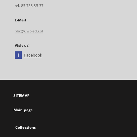
tel. 85 738 85 37
E-Mail
pbc@uwb.edu.pl
Visit us!
Facebook
External
link,
will
open
in
a
SITEMAP
new
tab
Main page
Collections