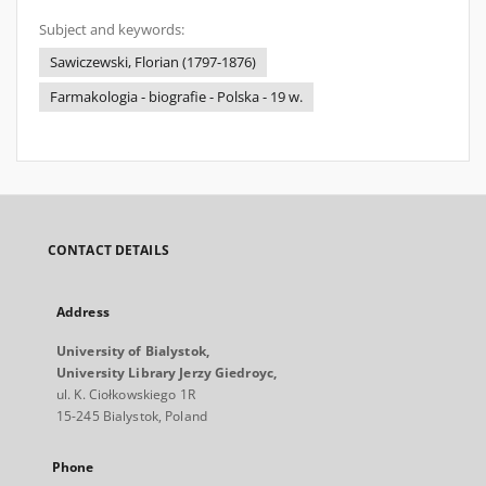
Subject and keywords:
Sawiczewski, Florian (1797-1876)
Farmakologia - biografie - Polska - 19 w.
CONTACT DETAILS
Address
University of Bialystok,
University Library Jerzy Giedroyc,
ul. K. Ciołkowskiego 1R
15-245 Bialystok, Poland
Phone