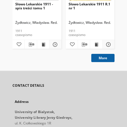
Słowo Lekarskie 1911 -
Słowo Lekarskie 1911 R.1
Sło
spis treści tomu 1
nr 1
nr 
Żydłowicz, Władysław. Red.
Żydłowicz, Władysław. Red.
Żyd
1911
1911
191
czasopismo
czasopismo
cza
More
CONTACT DETAILS
Address
University of Bialystok,
University Library Jerzy Giedroyc,
ul. K. Ciołkowskiego 1R