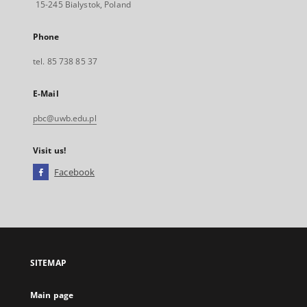
15-245 Bialystok, Poland
Phone
tel. 85 738 85 37
E-Mail
pbc@uwb.edu.pl
Visit us!
Facebook
External
link,
will
open
in
a
SITEMAP
new
tab
Main page