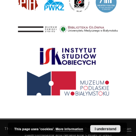
This service runs on
DInGO dLibra 6.3.21
software created by
I understand
Poznan
This page uses 'cookies'.
More information
Supercomputing and Networking Center (PSNC)