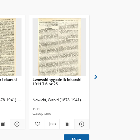
 lekarski
Lwowski tygodnik lekarski
Lwowski tygodnik leka
1911 T.6 nr 25
1911 T.6 nr 26
878-1941). Red.
Nowicki, Witołd (1878-1941). Red.
Nowicki, Witołd (1878-19
1911
1911
czasopismo
czasopismo
More