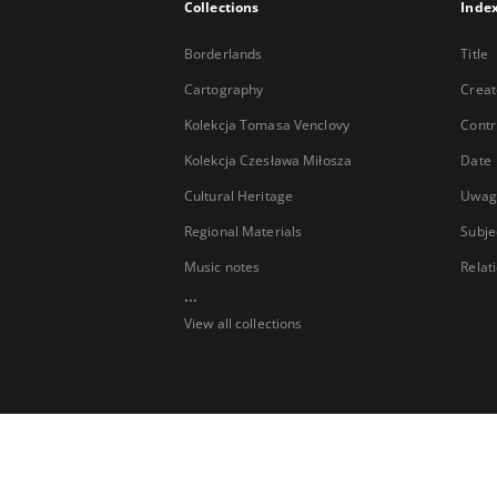
Collections
Inde
Borderlands
Title
Cartography
Creat
Kolekcja Tomasa Venclovy
Contr
Kolekcja Czesława Miłosza
Date
Cultural Heritage
Uwag
Regional Materials
Subje
Music notes
Relat
...
View all collections