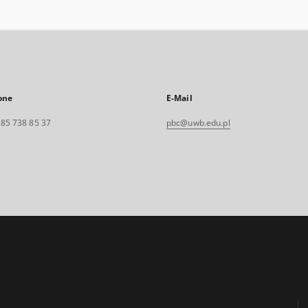
one
E-Mail
. 85 738 85 37
pbc@uwb.edu.pl