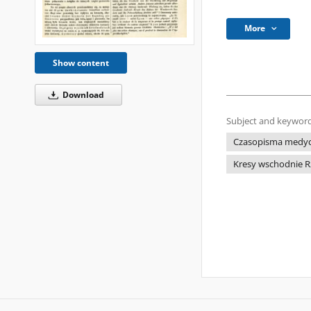
More
Show content
Download
Subject and keyword
Czasopisma medyczn
Kresy wschodnie Rz