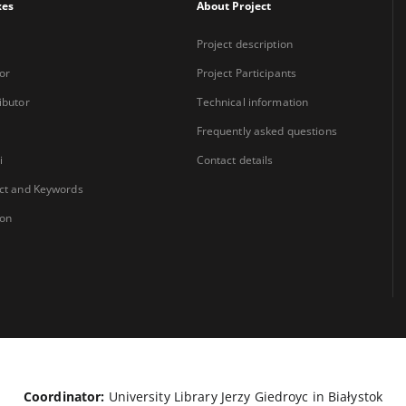
xes
About Project
Project description
or
Project Participants
ibutor
Technical information
Frequently asked questions
i
Contact details
ct and Keywords
ion
Coordinator:
University Library Jerzy Giedroyc in Białystok