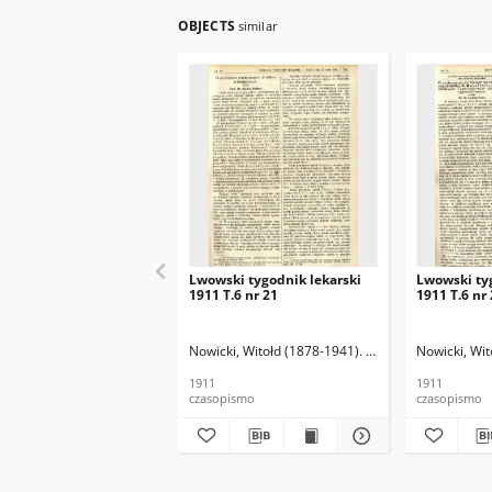
OBJECTS
similar
Lwowski tygodnik lekarski
Lwowski ty
1911 T.6 nr 21
1911 T.6 nr
Nowicki, Witołd (1878-1941). Red.
Nowicki, Wit
1911
1911
czasopismo
czasopismo