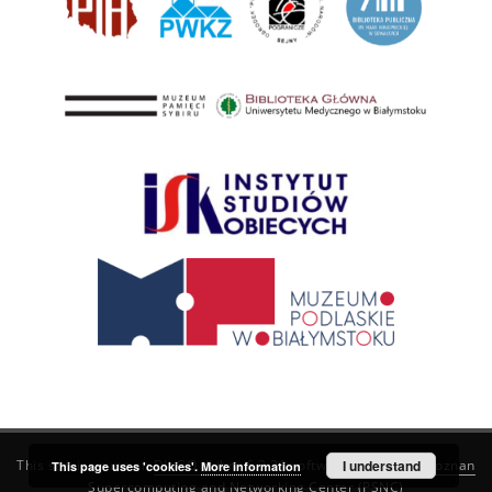
This service runs on
DInGO dLibra 6.3.21
software created by
I understand
Poznan
This page uses 'cookies'.
More information
Supercomputing and Networking Center (PSNC)