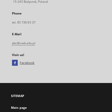
15-245 Bialystok, Poland
Phone
tel. 85 738 85 37
E-Mail
pbc@uwb.edu.pl
Visit us!
Facebook
External
link,
will
open
in
a
SITEMAP
new
tab
Main page