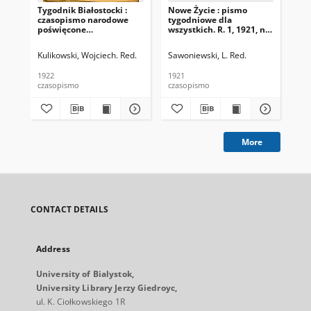
Tygodnik Białostocki :
Nowe Życie : pismo
Dro
czasopismo narodowe
tygodniowe dla
Nr 
poświęcone
wszystkich. R. 1, 1921, nr
zagadnieniom
15
politycznym, społecznym
Kulikowski, Wojciech. Red.
Sawoniewski, L. Red.
i ekonomicznym z
uwzględnieniem spraw
1922
1921
193
miejscowych. 1922 R. 1
czasopismo
czasopismo
cza
Nr 1
More
CONTACT DETAILS
Address
University of Bialystok,
University Library Jerzy Giedroyc,
ul. K. Ciołkowskiego 1R