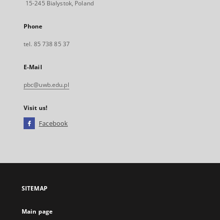
15-245 Bialystok, Poland
Phone
tel. 85 738 85 37
E-Mail
pbc@uwb.edu.pl
Visit us!
Facebook
External
link,
will
open
in
a
SITEMAP
new
tab
Main page