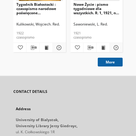
Tygodnik Białostocki :
Nowe Życie : pismo
Dro
czasopismo narodowe
tygodniowe dla
Nr 
poświęcone
wszystkich. R. 1, 1921, nr
zagadnieniom
15
politycznym, społecznym
Kulikowski, Wojciech. Red.
Sawoniewski, L. Red.
i ekonomicznym z
uwzględnieniem spraw
1922
1921
193
miejscowych. 1922 R. 1
czasopismo
czasopismo
cza
Nr 1
More
CONTACT DETAILS
Address
University of Bialystok,
University Library Jerzy Giedroyc,
ul. K. Ciołkowskiego 1R