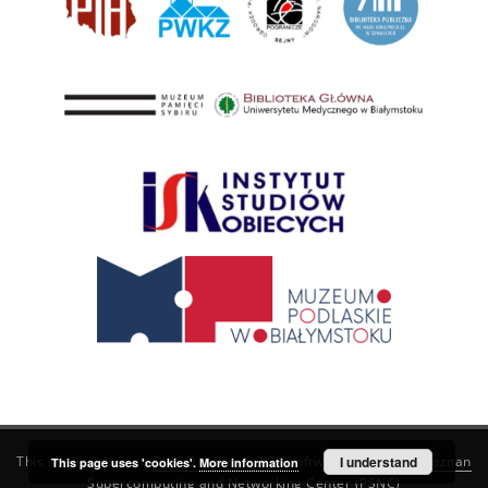
This service runs on
DInGO dLibra 6.3.21
software created by
I understand
Poznan
This page uses 'cookies'.
More information
Supercomputing and Networking Center (PSNC)