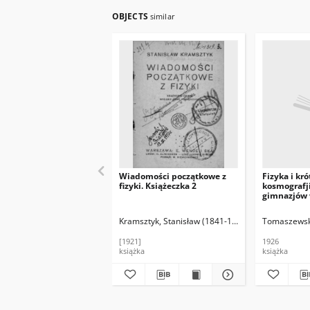
OBJECTS
similar
Wiadomości początkowe z
Fizyka i kró
fizyki. Książeczka 2
kosmografji
gimnazjów 
humanistyc
klasycznego
Kramsztyk, Stanisław (1841-1906)
Tomaszewski
[1921]
1926
książka
książka