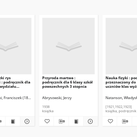
tki rys
Przyroda martwa :
Nauka fizyki : po
 : podręcznik dla
podręcznik dla 6 klasy szkół
przeznaczony do
wydziału
powszechnych 3 stopnia
uczniów klas wyż
znego i
średnich. T. 1-3
. Z. 2
, Franciszek (1852-1912)
Abrysowski, Jerzy
Kawecki, Antoni Medard.
Czajkowski, Karol. Oprac.
Natanson, Władys
1938
[1921,1922,1923]
książka
książka, podręcznik