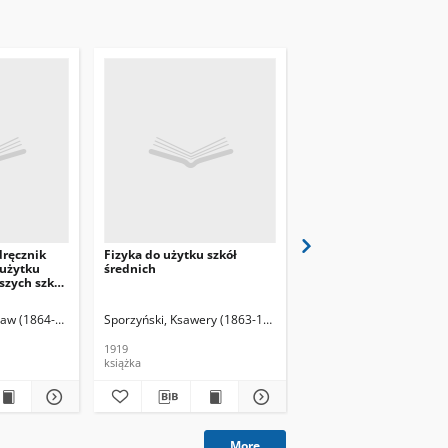
dręcznik
Fizyka do użytku szkół
Fizyka : dla 4 kl.
 użytku
średnich
gimnazjalnej
szych szkół
ław (1864-1937)
Zakrzewski, Konstanty (1876-1948)
Sporzyński, Ksawery (1863-1923)
Malec, Stanisław
Werne
1919
1936
książka
książka, podręcznik
More