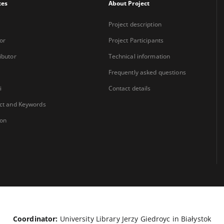
xes
About Project
Project description
or
Project Participants
ibutor
Technical information
Frequently asked questions
i
Contact details
ct and Keywords
ion
Coordinator:
University Library Jerzy Giedroyc in Białystok