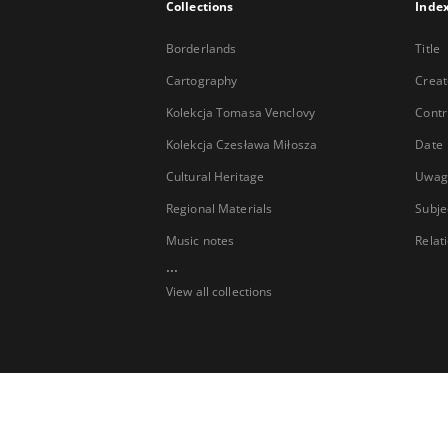
Collections
Inde
Borderlands
Title
Cartography
Creat
Kolekcja Tomasa Venclovy
Contr
Kolekcja Czesława Miłosza
Date
Cultural Heritage
Uwag
Regional Materials
Subje
Music notes
Relat
...
View all collections