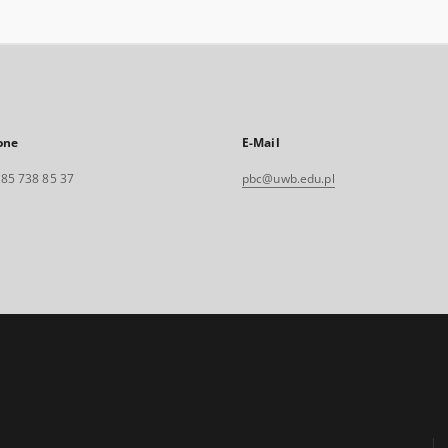
one
E-Mail
. 85 738 85 37
pbc@uwb.edu.pl