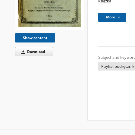
książka
More
Show content
Download
Subject and keyword
Fizyka- podręcznik