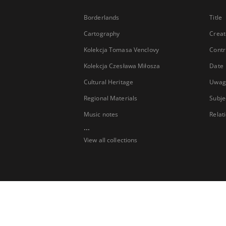
Borderlands
Title
Cartography
Creat
Kolekcja Tomasa Venclovy
Contr
Kolekcja Czesława Miłosza
Date
Cultural Heritage
Uwag
Regional Materials
Subje
Music notes
Relat
...
View all collections