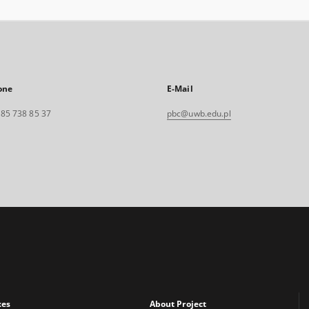
one
E-Mail
. 85 738 85 37
pbc@uwb.edu.pl
xes
About Project