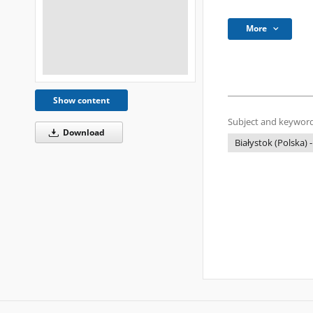
More
Show content
Subject and keyword
Download
Białystok (Polska