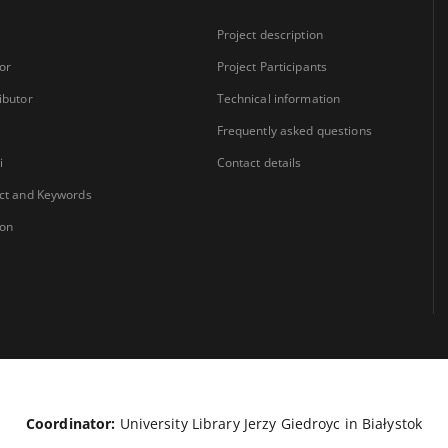
Project description
or
Project Participants
ibutor
Technical information
Frequently asked questions
i
Contact details
ct and Keywords
ion
Coordinator:
University Library Jerzy Giedroyc in Białystok