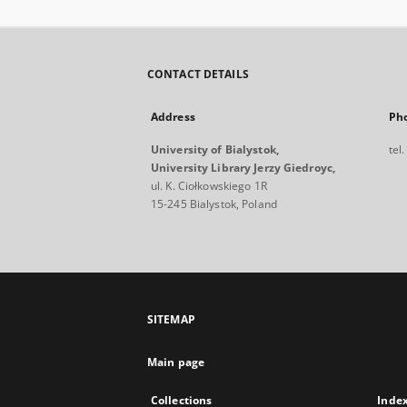
CONTACT DETAILS
Address
Ph
University of Bialystok,
tel
University Library Jerzy Giedroyc,
ul. K. Ciołkowskiego 1R
15-245 Bialystok, Poland
SITEMAP
Main page
Collections
Inde