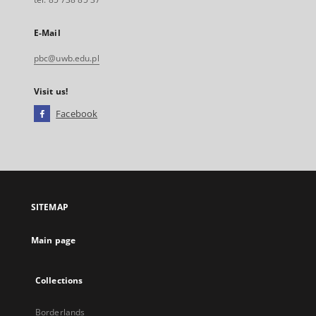
E-Mail
pbc@uwb.edu.pl
Visit us!
Facebook
External
link,
will
open
in
a
SITEMAP
new
tab
Main page
Collections
Borderlands