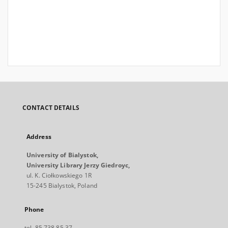
CONTACT DETAILS
Address
University of Bialystok,
University Library Jerzy Giedroyc,
ul. K. Ciołkowskiego 1R
15-245 Bialystok, Poland
Phone
tel. 85 738 85 37