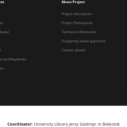
xes
About Project
Project description
or
Project Participants
ibutor
Technical information
Frequently asked questions
i
Contact details
ct and Keywords
ion
Coordinator:
University Library Jerzy Giedroyc in Białystok