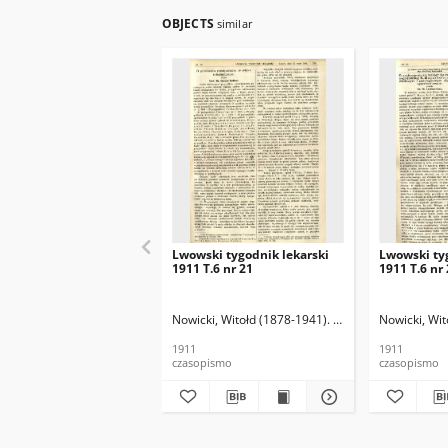
OBJECTS
similar
Lwowski tygodnik lekarski
Lwowski ty
1911 T.6 nr 21
1911 T.6 nr
Nowicki, Witołd (1878-1941). Red.
Nowicki, Wit
1911
1911
czasopismo
czasopismo