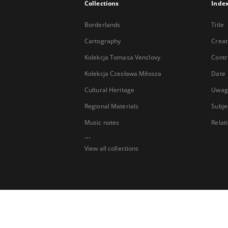
Collections
Inde
Borderlands
Title
Cartography
Creat
Kolekcja Tomasa Venclovy
Contr
Kolekcja Czesława Miłosza
Date
Cultural Heritage
Uwag
Regional Materials
Subje
Music notes
Relat
...
View all collections