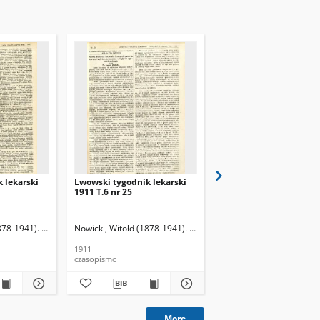
 lekarski
Lwowski tygodnik lekarski
Lwowski tygodnik leka
1911 T.6 nr 25
1911 T.6 nr 26
878-1941). Red.
Nowicki, Witołd (1878-1941). Red.
Nowicki, Witołd (1878-19
1911
1911
czasopismo
czasopismo
More