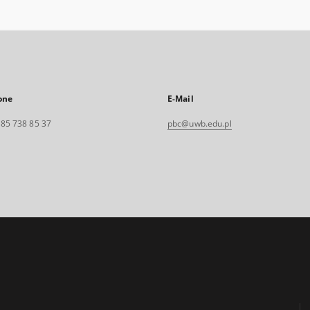
one
E-Mail
. 85 738 85 37
pbc@uwb.edu.pl