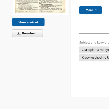
More
Show content
Download
Subject and keyword
Czasopisma medyczn
Kresy wschodnie Rz