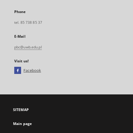
Phone
tel. 85 738 85 37
E-Mail
pbc@uwb.edu.pl
Visit us!
Facebook
External
link,
will
open
in
a
SITEMAP
new
tab
Main page