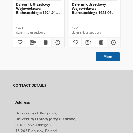
Dziennik Urzędowy
Dziennik Urzędowy
Dz
Województwa
Województwa
Wo
Białostockiego 1921.01.01
Białostockiego 1921.05.01
Bia
R.1 nr 1
R.1 nr 5
R.1
1921
1921
192
dziennik urzędowy
dziennik urzędowy
dzi
More
CONTACT DETAILS
Address
University of Bialystok,
University Library Jerzy Giedroyc,
ul. K. Ciołkowskiego 1R
15-245 Bialystok, Poland