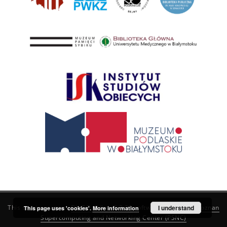
This service runs on
DInGO dLibra 6.3.21
software created by
I understand
Poznan
This page uses 'cookies'.
More information
Supercomputing and Networking Center (PSNC)