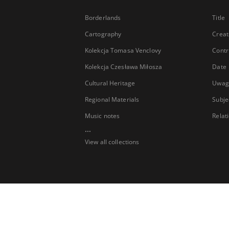
Borderlands
Title
Cartography
Creat
Kolekcja Tomasa Venclovy
Contr
Kolekcja Czesława Miłosza
Date
Cultural Heritage
Uwag
Regional Materials
Subje
Music notes
Relat
...
View all collections