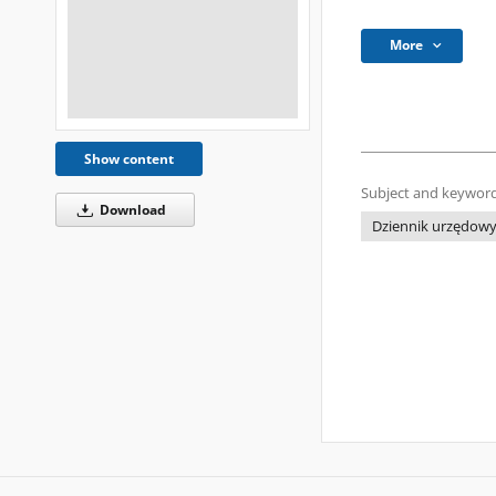
More
Show content
Subject and keyword
Download
Dziennik urzędow