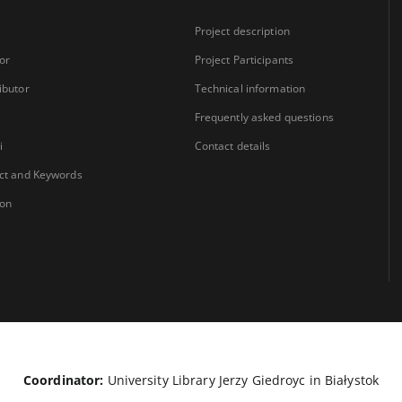
Project description
or
Project Participants
ibutor
Technical information
Frequently asked questions
i
Contact details
ct and Keywords
ion
Coordinator:
University Library Jerzy Giedroyc in Białystok