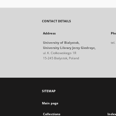
CONTACT DETAILS
Address
Ph
University of Bialystok,
tel
University Library Jerzy Giedroyc,
ul. K. Ciołkowskiego 1R
15-245 Bialystok, Poland
SITEMAP
Main page
Collections
Inde