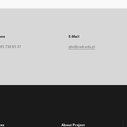
one
E-Mail
. 85 738 85 37
pbc@uwb.edu.pl
xes
About Project