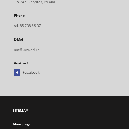
15-245 Bialystok, Poland
Phone
tel. 85 738 85 37
E-Mail
pbc@uwb.edu.pl
Visit us!
Facebook
External
link,
will
open
in
a
SITEMAP
new
tab
Main page