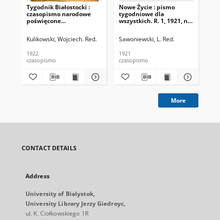
Tygodnik Białostocki :
Nowe Życie : pismo
Dro
czasopismo narodowe
tygodniowe dla
Nr 
poświęcone
wszystkich. R. 1, 1921, nr
zagadnieniom
15
politycznym, społecznym
Kulikowski, Wojciech. Red.
Sawoniewski, L. Red.
i ekonomicznym z
uwzględnieniem spraw
1922
1921
193
miejscowych. 1922 R. 1
czasopismo
czasopismo
cza
Nr 1
More
CONTACT DETAILS
Address
University of Bialystok,
University Library Jerzy Giedroyc,
ul. K. Ciołkowskiego 1R