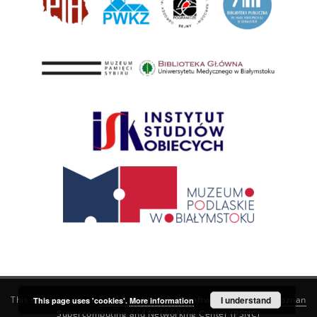
This service runs on
DInGO dLibra 6.3.21
software created by
I understand
Poznan
This page uses 'cookies'.
More information
Supercomputing and Networking Center (PSNC)