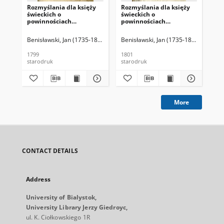
Rozmyślania dla księży
Rozmyślania dla księży
Roz
świeckich o
świeckich o
świ
powinnościach
powinnościach
po
chrześcijańskich. Z listów
chrześcijańskich. Z listów
chr
i ewangelii, które się
i ewangelii, które się
i e
Benisławski, Jan (1735-1812)
Benisławski, Jan (1735-1812)
Ben
każdej niedzieli na Mszy
każdej niedzieli na Mszy
każ
Świętej czytają, wzięte.
Świętej czytają, wzięte.
Świ
1799
1801
180
[...]. T. 1
[...]. T. 2
[...
starodruk
starodruk
sta
More
CONTACT DETAILS
Address
University of Bialystok,
University Library Jerzy Giedroyc,
ul. K. Ciołkowskiego 1R