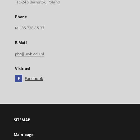
15-245 Bialystok, Poland
Phone
tel. 85 738 85 37
E-Mail
pbc@uwb.edu.pl
Visit us!
Facebook
External
link,
will
open
in
a
SITEMAP
new
tab
Main page