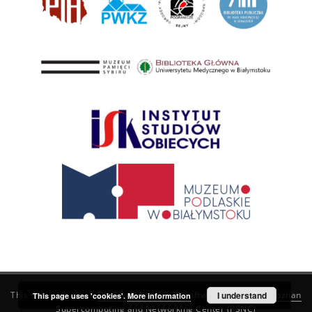
This service runs on
DInGO dLibra 6.3.21
software created by
I understand
Poznan
This page uses 'cookies'.
More information
Supercomputing and Networking Center (PSNC)