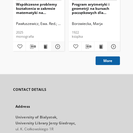
Współczesne problemy
Program arytmetyki i
Geo
kształcenia w zakresie
geometrji na kursach
Ko
matematyki na
początkowych dla
Na
uczelniach technicznych
dorosłych
Eu
Oś
Pawłuszewicz, Ewa. Red.
Tereszkiewicz, Agnieszka. Red.
Borowiecka, Marja
Lew
2025
1922
191
monografia
książka
ksi
More
CONTACT DETAILS
Address
University of Bialystok,
University Library Jerzy Giedroyc,
ul. K. Ciołkowskiego 1R