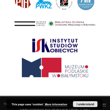
This service runs on
DInGO dLibra 6.3.21
software created by
I understand
Poznan
This page uses 'cookies'.
More information
Supercomputing and Networking Center (PSNC)