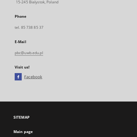
15-245 Bialystok, Poland
Phone
tel. 85 738 85 37
E-Mail
pbc@uwb.edu.pl
Visit us!
Facebook
External
link,
will
open
in
a
SITEMAP
new
tab
Main page