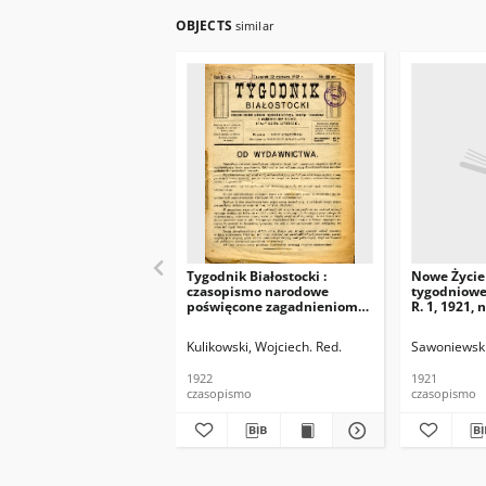
OBJECTS
similar
Tygodnik Białostocki :
Nowe Życie
czasopismo narodowe
tygodniowe 
poświęcone zagadnieniom
R. 1, 1921, 
politycznym, społecznym i
ekonomicznym z
Kulikowski, Wojciech. Red.
Sawoniewski,
uwzględnieniem spraw
miejscowych. 1922 R. 1 Nr 1
1922
1921
czasopismo
czasopismo