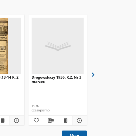
.13-14 R. 2
Drogowskazy 1936, R.2, Nr 3
Drogowskazy 1936, R.2,
marzec
kwiecień
1936
1936
czasopismo
czasopismo
More