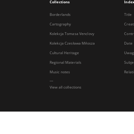
Collections
Inde
Borderlands
Title
Cartography
Creat
Kolekcja Tomasa Venclovy
Contr
Kolekcja Czesława Miłosza
Date
Cultural Heritage
Uwag
Regional Materials
Subje
Music notes
Relat
...
View all collections