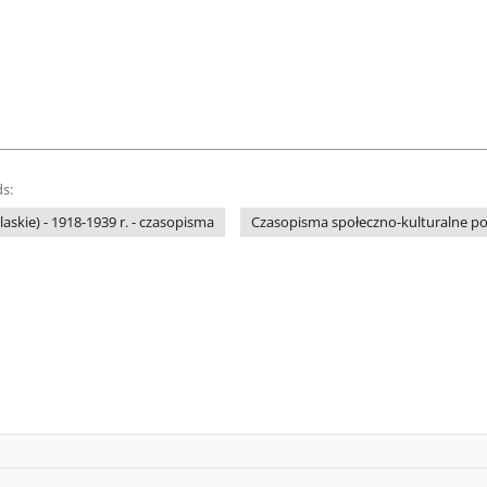
s:
laskie) - 1918-1939 r. - czasopisma
Czasopisma społeczno-kulturalne pols