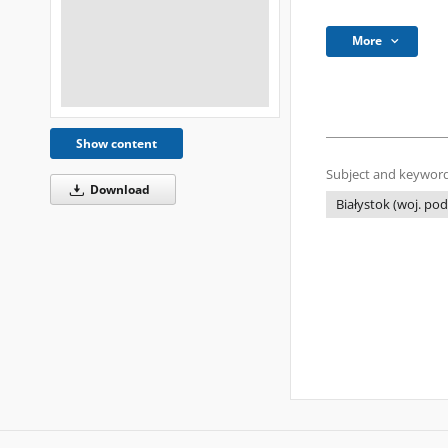
More
Show content
Subject and keyword
Download
Białystok (woj. pod