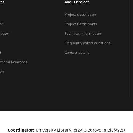
xes
About Project
Project description
or
Project Participants
ibutor
Technical information
Frequently asked questions
i
Contact details
ct and Keywords
ion
Coordinator:
University Library Jerzy Giedroyc in Białystok