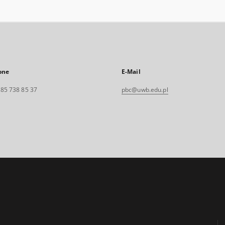
one
E-Mail
. 85 738 85 37
pbc@uwb.edu.pl