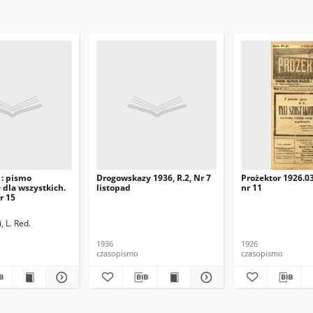
 : pismo
Drogowskazy 1936, R.2, Nr 7
Prożektor 1926.03
dla wszystkich.
listopad
nr 11
nr 15
 L. Red.
1936
1926
czasopismo
czasopismo