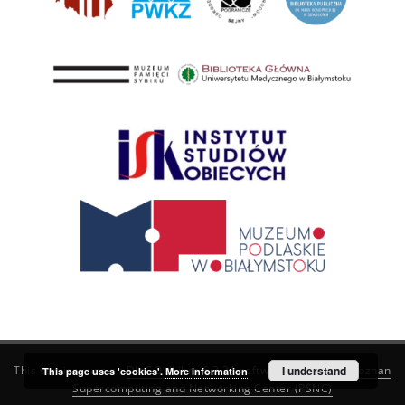
This service runs on
DInGO dLibra 6.3.21
software created by
I understand
Poznan
This page uses 'cookies'.
More information
Supercomputing and Networking Center (PSNC)