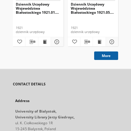
Dziennik Urzędowy
Dziennik Urzędowy
Dz
Województwa
Województwa
Wo
Białostockiego 1921.01.01
Białostockiego 1921.05.01
Bia
R.1 nr 1
R.1 nr 5
R.1
1921
1921
192
dziennik urzędowy
dziennik urzędowy
dzi
More
CONTACT DETAILS
Address
University of Bialystok,
University Library Jerzy Giedroyc,
ul. K. Ciołkowskiego 1R
15-245 Bialystok, Poland