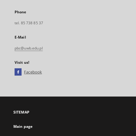
Phone
tel. 85 738 85 37
E-Mail
pbc@uwb.edu.pl
Visit us!
Facebook
External
link,
will
open
in
a
SITEMAP
new
tab
Main page