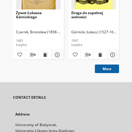
Żywot Łukasza
Droga do zupełnej
His
Górnickiego
wolności
pol
Czarnik, Bronisław (1858-1918)
Górnicki, Łukasz (1527-1603)
Stec, 
Tar
1883
1997
190
książka
książka
ksi
More
CONTACT DETAILS
Address
University of Bialystok,
University Library Jerzy Giedroyc,