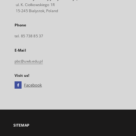
ul. K. Ciołkowskiego 1R
15-245 Bialystok, Poland
Phone
tel. 85 738 85 37
E-Mail
pbc@uwb.edu.pl
Visit us!
Facebook
External
link,
will
open
in
a
SITEMAP
new
tab