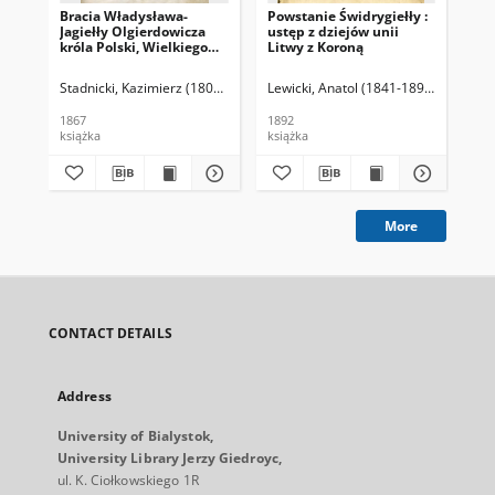
Bracia Władysława-
Powstanie Świdrygiełły :
Wz
Jagiełły Olgierdowicza
ustęp z dziejów unii
Pol
króla Polski, Wielkiego
Litwy z Koroną
lat
Xięcia Litwy.
st
Stadnicki, Kazimierz (1808-1886)
Lewicki, Anatol (1841-1899)
Goy
1867
1892
190
książka
książka
ksi
More
CONTACT DETAILS
Address
University of Bialystok,
University Library Jerzy Giedroyc,
ul. K. Ciołkowskiego 1R