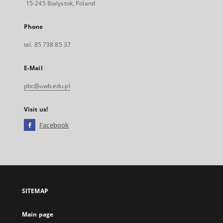
15-245 Bialystok, Poland
Phone
tel. 85 738 85 37
E-Mail
pbc@uwb.edu.pl
Visit us!
Facebook
External
link,
will
open
in
a
SITEMAP
new
tab
Main page