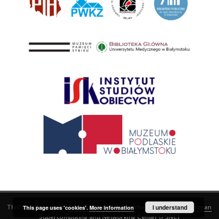
This service runs on
DInGO dLibra 6.3.21
software created by
I understand
Poznan
This page uses 'cookies'.
More information
Supercomputing and Networking Center (PSNC)