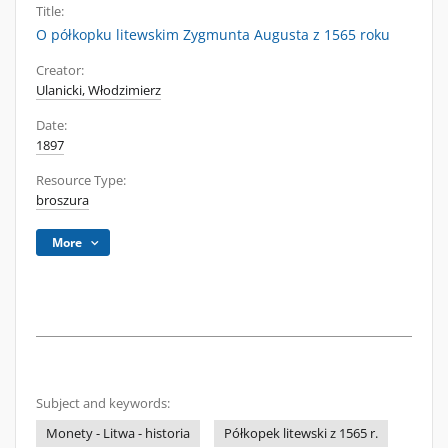
Title:
O półkopku litewskim Zygmunta Augusta z 1565 roku
Creator:
Ulanicki, Włodzimierz
Date:
1897
Resource Type:
broszura
More
Subject and keywords:
Monety - Litwa - historia
Półkopek litewski z 1565 r.