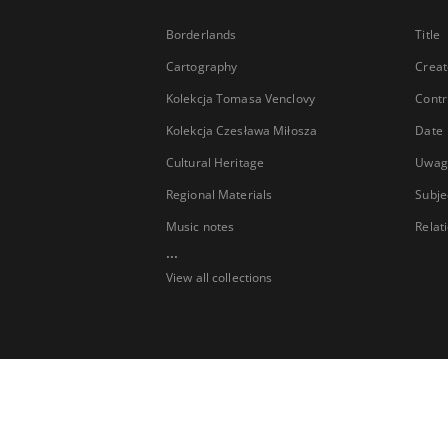
Borderlands
Title
Cartography
Creat
Kolekcja Tomasa Venclovy
Contr
Kolekcja Czesława Miłosza
Date
Cultural Heritage
Uwag
Regional Materials
Subje
Music notes
Relat
...
View all collections