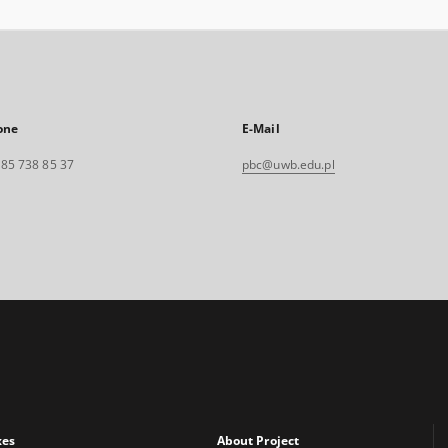
one
E-Mail
. 85 738 85 37
pbc@uwb.edu.pl
xes
About Project