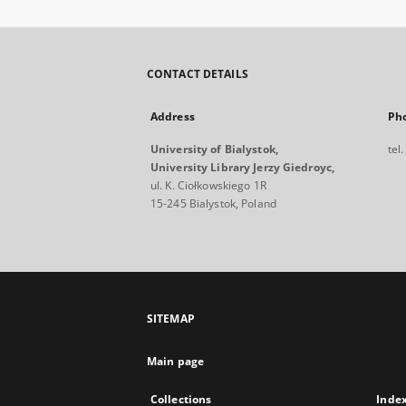
CONTACT DETAILS
Address
Ph
University of Bialystok,
tel
University Library Jerzy Giedroyc,
ul. K. Ciołkowskiego 1R
15-245 Bialystok, Poland
SITEMAP
Main page
Collections
Inde