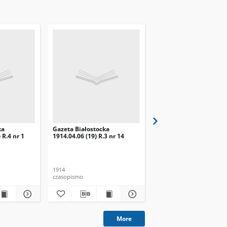
ka
Gazeta Białostocka
Gazeta Białostocka
 R.4 nr 1
1914.04.06 (19) R.3 nr 14
1914.04.13 (26) R.3 nr 1
1914
1914
czasopismo
czasopismo
More