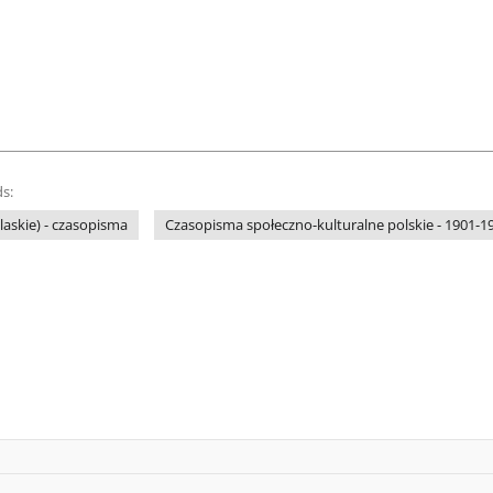
s:
laskie) - czasopisma
Czasopisma społeczno-kulturalne polskie - 1901-19