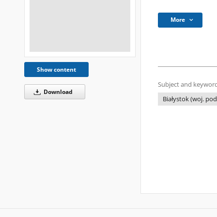
More
Show content
Subject and keyword
Download
Białystok (woj. pod