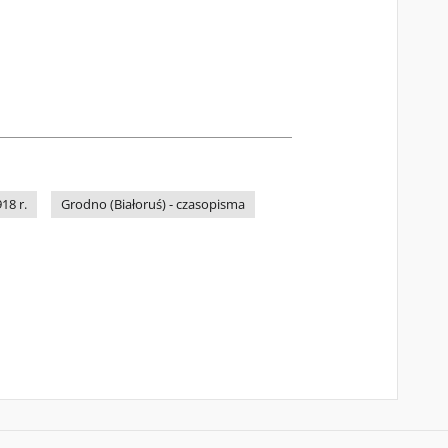
18 r.
Grodno (Białoruś) - czasopisma