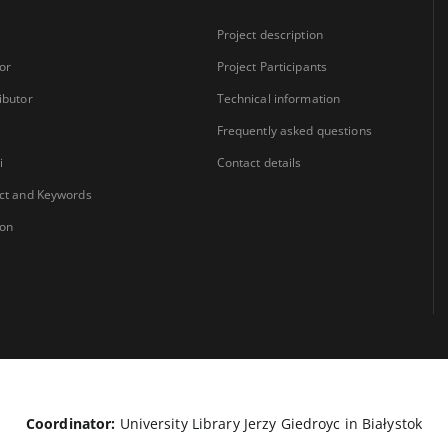
Project description
or
Project Participants
ibutor
Technical information
Frequently asked questions
i
Contact details
ct and Keywords
ion
Coordinator:
University Library Jerzy Giedroyc in Białystok