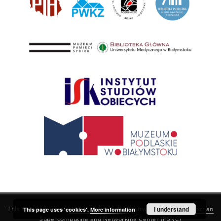
This service runs on
DInGO dLibra 6.3.21
software created by
I understand
Poznan
This page uses 'cookies'.
More information
Supercomputing and Networking Center (PSNC)