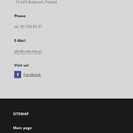
15-245 Bialystok, Poland
Phone
tel. 85 738 85 37
E-Mail
pbc@uwb.edu.pl
Visit us!
Facebook
External
link,
will
open
in
a
SITEMAP
new
tab
Main page