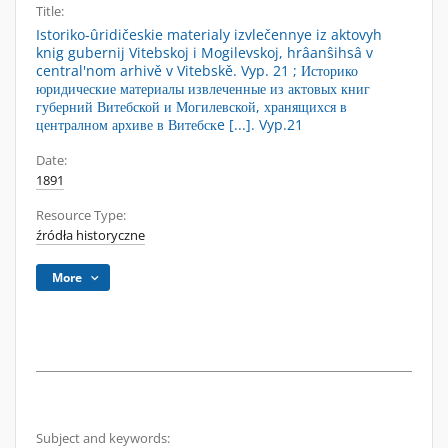
Title:
Istoriko-ûridičeskie materialy izvlečennye iz aktovyh
knig gubernij Vitebskoj i Mogilevskoj, hrâanŝihsâ v
central'nom arhivě v Vitebskě. Vyp. 21 ; Историко
юридические материалы извлеченные из актовых книг
губерний Витебской и Могилевской, хранящихся в
централном архиве в Витебскe [...]. Vyp.21
Date:
1891
Resource Type:
źródła historyczne
More
Subject and keywords: