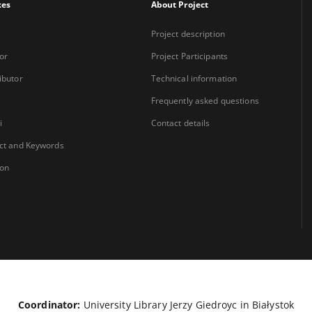
xes
About Project
Project description
or
Project Participants
ibutor
Technical information
Frequently asked questions
i
Contact details
ct and Keywords
ion
Coordinator:
University Library Jerzy Giedroyc in Białystok