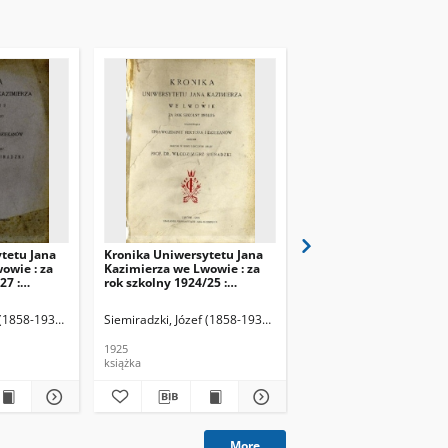
tetu Jana
Kronika Uniwersytetu Jana
Kronika Uniwersytetu
owie : za
Kazimierza we Lwowie : za
Lwowskiego. T. 1, 1894
27 :
rok szkolny 1924/25 :
1897/98
wozdanie
stanowiąca sprawozdanie
nów
Rektora i dziekanów
 (1858-1933). Oprac.
Siemiradzki, Józef (1858-1933). Oprac.
1925
1899
książka
książka
More