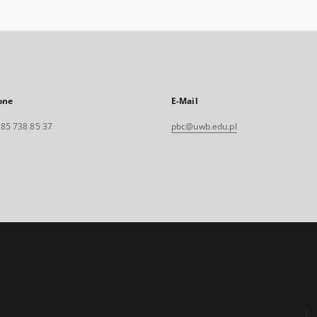
one
E-Mail
. 85 738 85 37
pbc@uwb.edu.pl