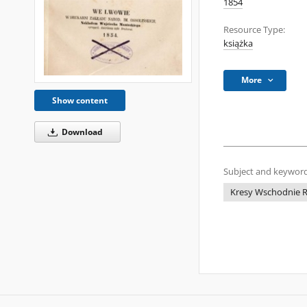
1854
Resource Type:
książka
More
Show content
Download
Subject and keyword
Kresy Wschodnie Rz