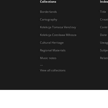
Collections
Inde
Borderlands
Title
Cartography
Creat
Kolekcja Tomasa Venclovy
Contr
Kolekcja Czesława Miłosza
Date
Cultural Heritage
Uwag
Regional Materials
Subje
Music notes
Relat
...
View all collections