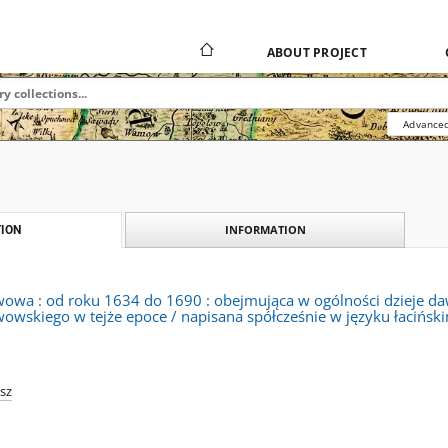
ABOUT PROJECT
Advanced
INFORMATION
ION
wowa : od roku 1634 do 1690 : obejmująca w ogólności dzieje daw
owskiego w tejże epoce / napisana spółcześnie w języku łacińskim
sz