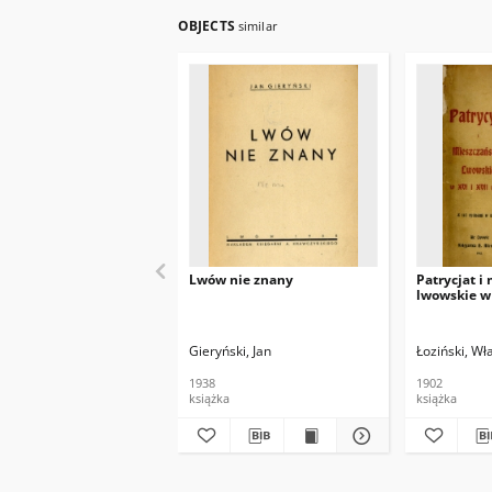
OBJECTS
similar
Lwów nie znany
Patrycjat i
lwowskie w 
Gieryński, Jan
Łoziński, W
1938
1902
książka
książka