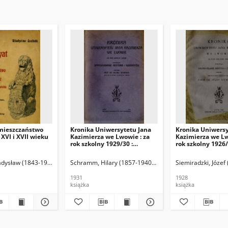
 mieszczaństwo
Kronika Uniwersytetu Jana
Kronika Uniwersy
XVI i XVII wieku
Kazimierza we Lwowie : za
Kazimierza we Lw
rok szkolny 1929/30 :
rok szkolny 1926/
stanowiąca sprawozdanie
stanowiąca spra
Rektora i dziekanów
Rektora i dzieka
ładysław (1843-1913)
Schramm, Hilary (1857-1940). Oprac.
Siemiradzki, Józef
1931
1928
książka
książka