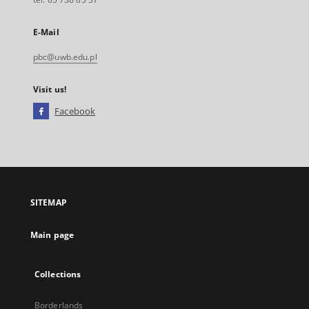
E-Mail
pbc@uwb.edu.pl
Visit us!
Facebook
External
link,
will
open
in
a
SITEMAP
new
tab
Main page
Collections
Borderlands