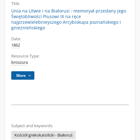
Title:
Unia na Litwie i na Białorusi : memoryał przesłany jego
Świętobliwości Piusowi IX na ręce
najprzewielebnieyszego Arcybiskupa poznańskiego i
gnieznieńskiego
Date:
1862
Resource Type:
broszura
More
Subject and keywords:
Kościół grekokatolicki - Białoruś