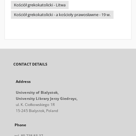
Kościół grekokatolicki - Litwa
Kościół grekokatolicki - a kościoły prawosławne - 19 w.
CONTACT DETAILS
Address
University of Bialystok,
University Library Jerzy Giedroyc,
ul. K. Ciołkowskiego 1R
15-245 Bialystok, Poland
Phone
tel. 85 738 85 37