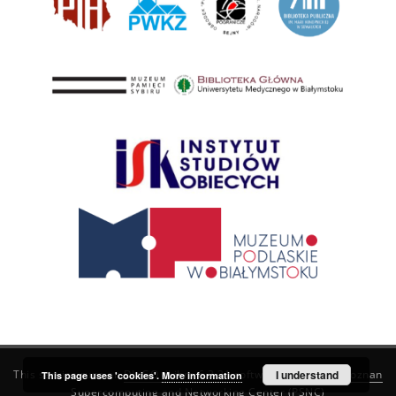
This service runs on
DInGO dLibra 6.3.21
software created by
I understand
Poznan
This page uses 'cookies'.
More information
Supercomputing and Networking Center (PSNC)