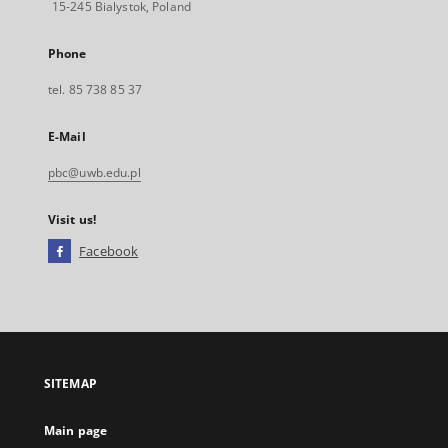
15-245 Bialystok, Poland
Phone
tel. 85 738 85 37
E-Mail
pbc@uwb.edu.pl
Visit us!
Facebook
External
link,
will
open
in
a
SITEMAP
new
tab
Main page