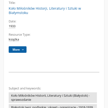
Title:
Koło Miłośników Historji, Literatury i Sztuki w
Białymstoku
Date:
1933
Resource Type:
książka
More
Subject and keywords:
Koło Miłośników Historii, Literatury i Sztuki (Białystok) -
sprawozdanie
Białystok (woj. podlaskie ; okręg) - organizacje - 1918-1939