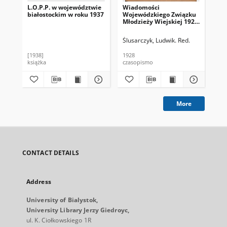
L.O.P.P. w województwie
Wiadomości
Wi
białostockim w roku 1937
Wojewódzkiego Związku
Wo
Młodzieży Wiejskiej 1928,
Mło
nr 7
nr 
Ślusarczyk, Ludwik. Red.
Ślu
[1938]
1928
192
książka
czasopismo
cza
More
CONTACT DETAILS
Address
University of Bialystok,
University Library Jerzy Giedroyc,
ul. K. Ciołkowskiego 1R