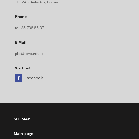
15-245 Bialystok, Poland
Phone
tel. 85 738 85 37
E-Mail
pbc@uwb.edu.pl
Visit us!
Facebook
External
link,
will
open
in
a
SITEMAP
new
tab
Main page