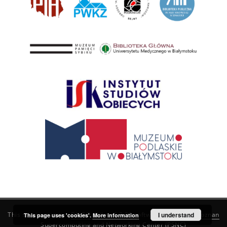
This service runs on
DInGO dLibra 6.3.21
software created by
I understand
Poznan
This page uses 'cookies'.
More information
Supercomputing and Networking Center (PSNC)