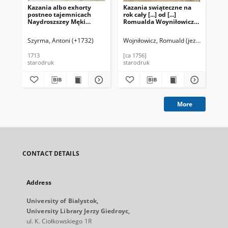
Kazania albo exhorty
Kazania swiąteczne na
Sn
postneo tajemnicach
rok cały [...] od [...]
męk
Naydroszszey Męki
Romualda Woyniłowicza
Ma
Zbawiciela Naszego w
Soc. Jesu dedykowane
Pa
Kościele Warszawskim
roku 1756.
bole
Szyrma, Antoni (+1732)
Wojniłowicz, Romuald (jezuita).
Rak
Societatis Jesu rożnych
lat miane. Podczas Passyi
1713
[ca 1756]
171
we Srzody Wielkiego
starodruk
starodruk
sta
Postu przypadaiących.
More
CONTACT DETAILS
Address
University of Bialystok,
University Library Jerzy Giedroyc,
ul. K. Ciołkowskiego 1R