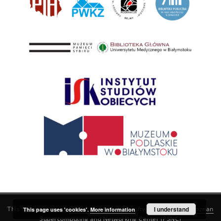
This service runs on
DInGO dLibra 6.3.21
software created by
I understand
Poznan
This page uses 'cookies'.
More information
Supercomputing and Networking Center (PSNC)