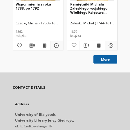
Wspomnienia z roku
Pamiętniki Michała
Na 
1788, po 1792
Zaleskiego, wojskiego
195
Wielkiego Księstwa
Bia
Litewskiego, posła na
św
Sejm Czteroletni
ar
Czacki, Michał (1753?-1828)
Zaleski, Michał (1744-1816)
Kie
1862
1879
200
książka
książka
źró
More
CONTACT DETAILS
Address
University of Bialystok,
University Library Jerzy Giedroyc,
ul. K. Ciołkowskiego 1R