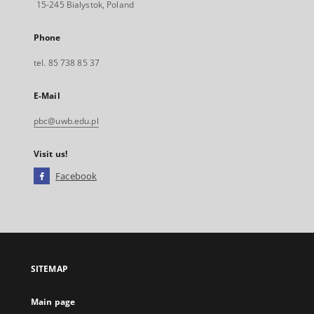
15-245 Bialystok, Poland
Phone
tel. 85 738 85 37
E-Mail
pbc@uwb.edu.pl
Visit us!
Facebook
External
link,
will
open
in
a
SITEMAP
new
tab
Main page