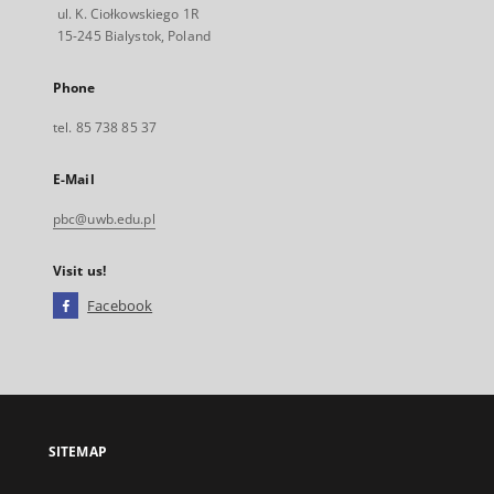
ul. K. Ciołkowskiego 1R
15-245 Bialystok, Poland
Phone
tel. 85 738 85 37
E-Mail
pbc@uwb.edu.pl
Visit us!
Facebook
External
link,
will
open
in
a
SITEMAP
new
tab