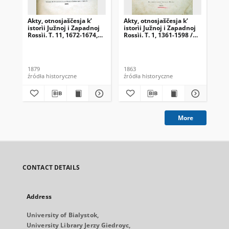
Akty, otnosjaščesja k’
Akty, otnosjaščesja k’
Akt
istorìi Južnoj i Zapadnoj
istorìi Južnoj i Zapadnoj
ist
Rossìi. T. 11, 1672-1674,
Rossìi. T. 1, 1361-1598 /
Ros
pribavlenìâ 1657 /
sobrannye i izdannye
so
sobrannye i izdannye
Arheografičeskoû
Ar
Arheografičeskoû
Kommissìeû.
Ko
Kommissìeû.
1879
1863
186
źródła historyczne
źródła historyczne
źró
More
CONTACT DETAILS
Address
University of Bialystok,
University Library Jerzy Giedroyc,