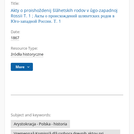
Title:
Akty o proishoždenij šlâhetskih rodov v ûgo-zapadnoj
Rossii T. 1 ; Акты о происхождений шляхетских родов в
Юго-западной России. Т. 1
Date:
1867
Resource Type:
źródła historyczne
More
Subject and keywords:
Arystokracja - Polska - historia
Vremennaâ Komissiâ dlâ razbora drevnih aktov pri