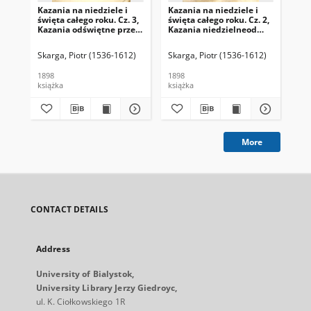
Kazania na niedziele i
Kazania na niedziele i
Kaz
święta całego roku. Cz. 3,
święta całego roku. Cz. 2,
świ
Kazania odświętne przez
Kazania niedzielneod
Od 
cały rok
dnia Trójcy świętej do
ad
ostatniej niedzieli po
św
Skarga, Piotr (1536-1612)
Skarga, Piotr (1536-1612)
Ska
świątkach
1898
1898
189
książka
książka
ksi
More
CONTACT DETAILS
Address
University of Bialystok,
University Library Jerzy Giedroyc,
ul. K. Ciołkowskiego 1R