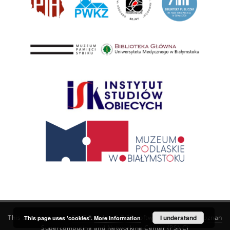
This service runs on
DInGO dLibra 6.3.21
software created by
I understand
Poznan
This page uses 'cookies'.
More information
Supercomputing and Networking Center (PSNC)