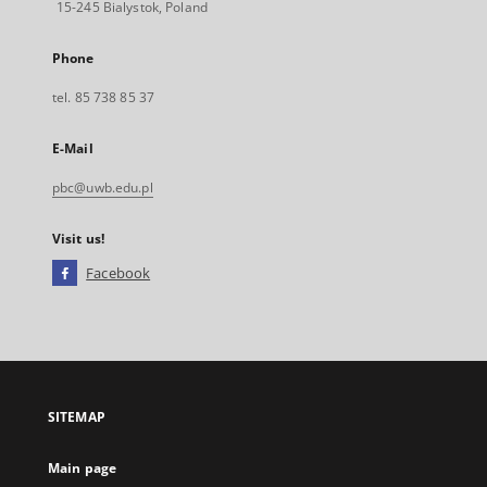
15-245 Bialystok, Poland
Phone
tel. 85 738 85 37
E-Mail
pbc@uwb.edu.pl
Visit us!
Facebook
External
link,
will
open
in
a
SITEMAP
new
tab
Main page