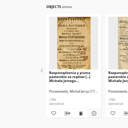
OBJECTS
similar
Rozporządzenia y pisma
Rozporządz
pasterskie za rządow [...]
pasterskie z
Michała Jerzego
Michała Jer
Poniatowskiego biskupa
Poniatowsk
płockiego etc: etc: do
płockiego et
Poniatowski, Michał Jerzy (1736-1794)
Poniatowski,
dyecezyi płockiey wydane.
dyecezyi p
Dla wygody teyże dyecezyi
Dla wygody
1785
1785
zebrane i do druku podane
zebrane, i 
starodruk
starodruk
T.1.