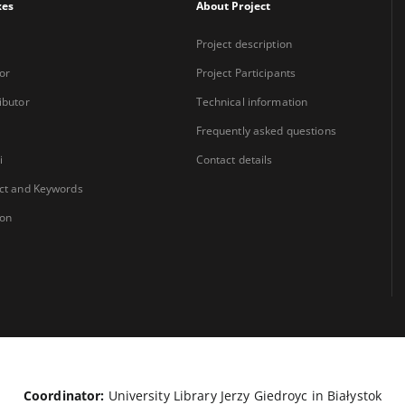
xes
About Project
Project description
or
Project Participants
ibutor
Technical information
Frequently asked questions
i
Contact details
ct and Keywords
ion
Coordinator:
University Library Jerzy Giedroyc in Białystok