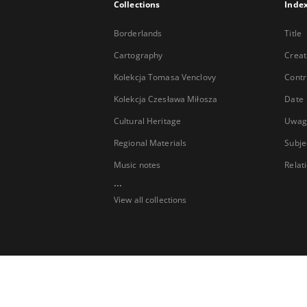
Collections
Inde
Borderlands
Title
Cartography
Creat
Kolekcja Tomasa Venclovy
Contr
Kolekcja Czesława Miłosza
Date
Cultural Heritage
Uwag
Regional Materials
Subje
Music notes
Relat
...
View all collections