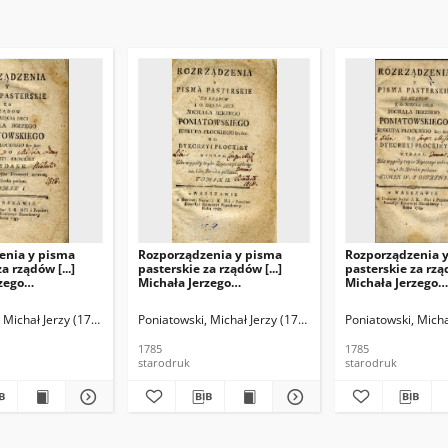
enia y pisma
Rozporządzenia y pisma
Rozporządzenia 
a rządów [...]
pasterskie za rządów [...]
pasterskie za rząd
zego
Michała Jerzego
Michała Jerzego
iego biskupa
Poniatowskiego biskupa
Poniatowskiego 
c.etc. do
płockiego etc.etc. do
płockiego etc.etc.
 Michał Jerzy (1736-1794)
Poniatowski, Michał Jerzy (1736-1794)
Poniatowski, Micha
łockiey wydane.
dyecezyi płockiey wydane.
dyecezyi płockie
 teyże dyecezyi
Dla wygody teyże dyecezyi
Dla wygody teyże
1785
1785
do druku podane.
zebrane, i do druku podane.
zebrane, i do dr
starodruk
starodruk
T.2.
T.4.