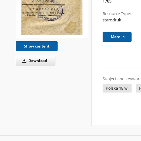
1785
Resource Type:
starodruk
More
Show content
Download
Subject and keyword
Polska 18 w.
P