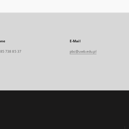
one
E-Mail
. 85 738 85 37
pbc@uwb.edu.pl