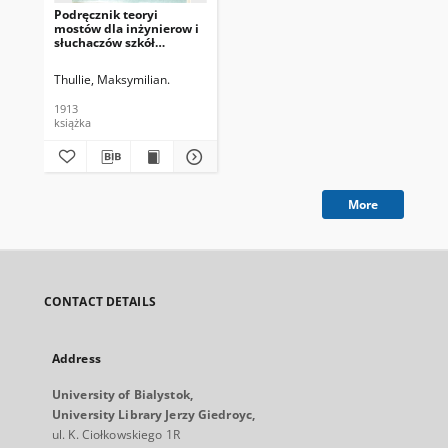
Podręcznik teoryi
mostów dla inżynierow i
słuchaczów szkół
politechnicznych. Cz. 2,
Łuki i wieszary
Thullie, Maksymilian.
1913
książka
More
CONTACT DETAILS
Address
University of Bialystok,
University Library Jerzy Giedroyc,
ul. K. Ciołkowskiego 1R