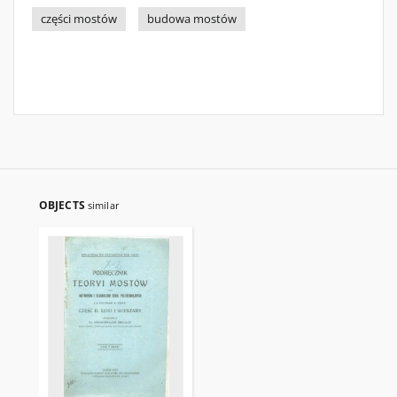
części mostów
budowa mostów
OBJECTS
similar