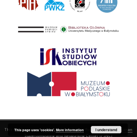
This service runs on
DInGO dLibra 6.3.21
software created by
I understand
Poznan
This page uses 'cookies'.
More information
Supercomputing and Networking Center (PSNC)