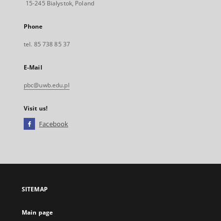
15-245 Bialystok, Poland
Phone
tel. 85 738 85 37
E-Mail
pbc@uwb.edu.pl
Visit us!
Facebook
External
link,
will
open
in
a
SITEMAP
new
tab
Main page