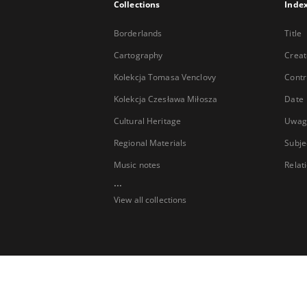
Collections
Inde
Borderlands
Title
Cartography
Creat
Kolekcja Tomasa Venclovy
Contr
Kolekcja Czesława Miłosza
Date
Cultural Heritage
Uwag
Regional Materials
Subje
Music notes
Relat
...
View all collections