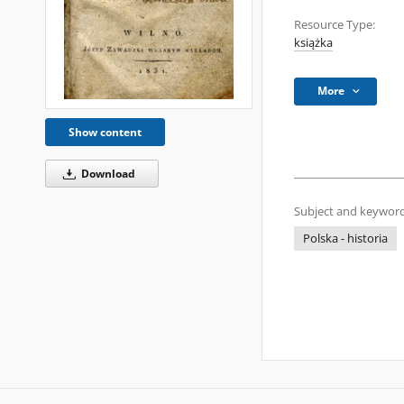
Resource Type:
książka
More
Show content
Download
Subject and keyword
Polska - historia