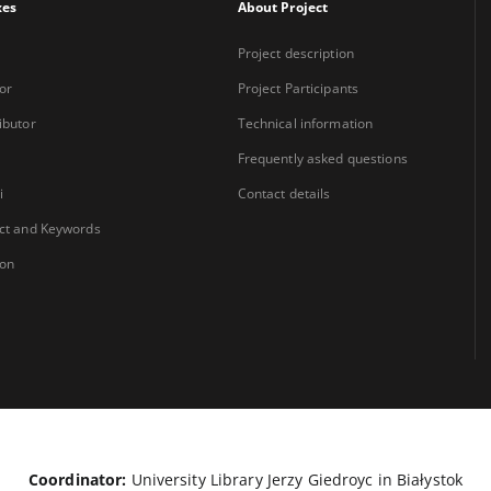
xes
About Project
Project description
or
Project Participants
ibutor
Technical information
Frequently asked questions
i
Contact details
ct and Keywords
ion
Coordinator:
University Library Jerzy Giedroyc in Białystok