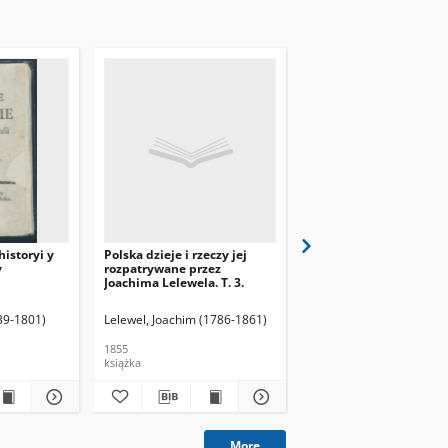
historyi y
Polska dzieje i rzeczy jej
Tematy z dziejów
y
rozpatrywane przez
powszechnych i ojczys
Joachima Lelewela. T. 3.
39-1801)
Lelewel, Joachim (1786-1861)
Gątkiewicz, Feliks (1861-
1855
1910
książka
książka
More