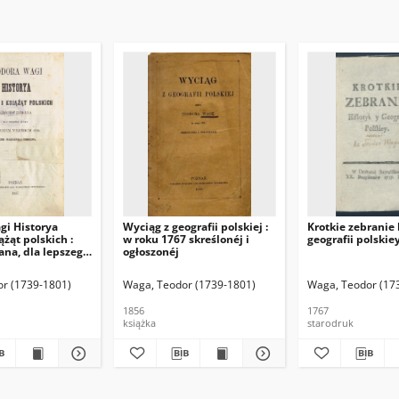
gi Historya
Wyciąg z geografii polskiej :
Krotkie zebranie 
ążąt polskich :
w roku 1767 skreślonéj i
geografii polskie
ana, dla lepszego
ogłoszonéj
aniem wileńskim
ie przerobiona i
6-1861). Oprac.
r (1739-1801)
Waga, Teodor (1739-1801)
Waga, Teodor (17
.
1856
1767
książka
starodruk