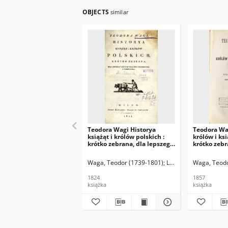
OBJECTS
similar
Teodora Wagi Historya
Teodora Wa
książąt i królów polskich :
królów i ksi
krótko zebrana, dla lepszego
krótko zebr
użytku znacznie przerobiona
użytku wyd
i pomnożona.
1824 znaczn
Waga, Teodor (1739-1801)
Lelewel, Joachim (178
Waga, Teodo
pomnożona
1824
1857
książka
książka