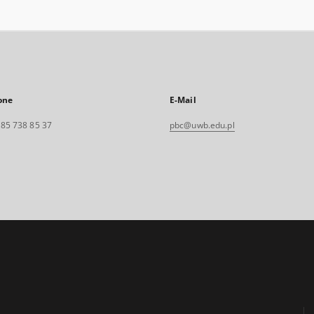
one
E-Mail
. 85 738 85 37
pbc@uwb.edu.pl