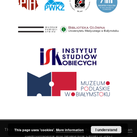
This service runs on
DInGO dLibra 6.3.21
software created by
I understand
Poznan
This page uses 'cookies'.
More information
Supercomputing and Networking Center (PSNC)