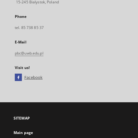
15-245 Bialystok, Poland
Phone
tel. 85 738 85 37
E-Mail
pbc@uwb.edu.pl
Visit us!
Facebook
External
link,
will
open
in
a
SITEMAP
new
tab
Main page