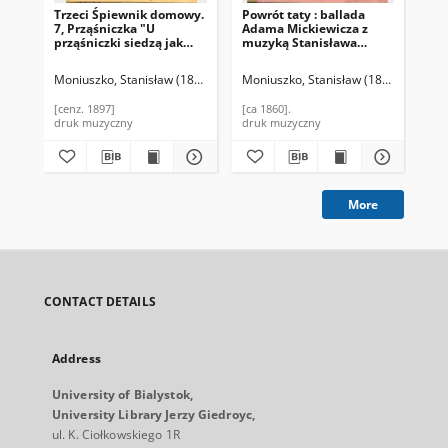
Trzeci Śpiewnik domowy.
Powrót taty : ballada
Du
7, Prząśniczka "U
Adama Mickiewicza z
lu
prząśniczki siedzą jak
muzyką Stanisława
kon
anioł dzieweczki"
Moniuszki.
My
zh
Moniuszko, Stanisław (1819-1872)
Moniuszko, Stanisław (1819-1872).
Kra
M
Kra
[cenz. 1897]
[ca 1860].
cen
druk muzyczny
druk muzyczny
dru
More
CONTACT DETAILS
Address
University of Bialystok,
University Library Jerzy Giedroyc,
ul. K. Ciołkowskiego 1R