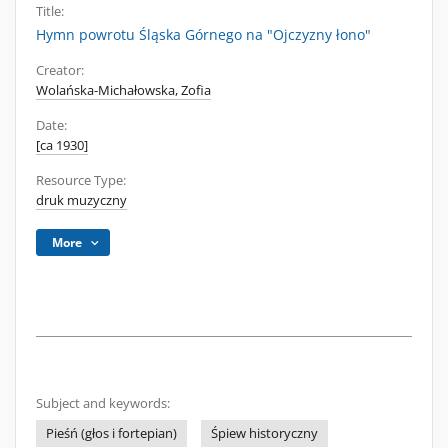
Title:
Hymn powrotu Śląska Górnego na "Ojczyzny łono"
Creator:
Wolańska-Michałowska, Zofia
Date:
[ca 1930]
Resource Type:
druk muzyczny
More
Subject and keywords:
Pieśń (głos i fortepian)
Śpiew historyczny