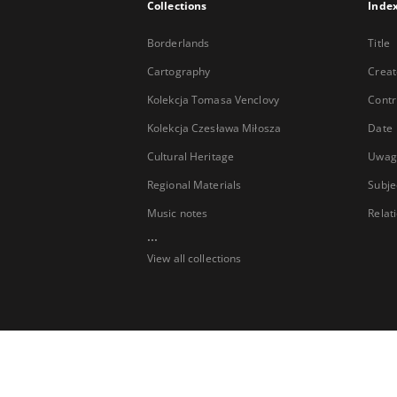
Collections
Inde
Borderlands
Title
Cartography
Creat
Kolekcja Tomasa Venclovy
Contr
Kolekcja Czesława Miłosza
Date
Cultural Heritage
Uwag
Regional Materials
Subje
Music notes
Relat
...
View all collections