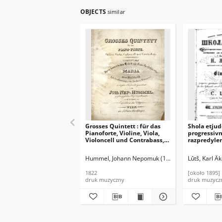
OBJECTS
similar
Grosses Quintett : für das
Shola etjud
Pianoforte, Violine, Viola,
progressiv
Violoncell und Contrabass,
razpredyle
87tes Werk
raznych av
sostavlenno
Hummel, Johann Nepomuk (1778-1873)
Lûtš, Karl Â
upotrebleni
fortep'jann
1822
[około 1895]
Peterbugsko
druk muzyczny
druk muzycz