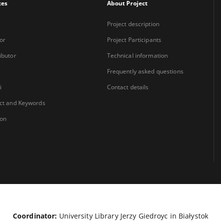
xes
About Project
Project description
or
Project Participants
ibutor
Technical information
Frequently asked questions
i
Contact details
ct and Keywords
ion
Coordinator:
University Library Jerzy Giedroyc in Białystok