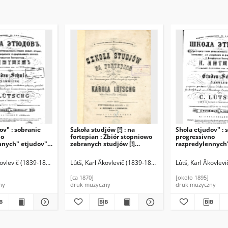
ov" : sobranie
Szkoła studjów [!] : na
Shola etjudov" : 
no
fortepian : Zbiór stopniowo
progressivno
nnych" etjudov"
zebranych studjów [!]
razpredylennych
torov"
rozmaitych Kompozytorów
raznych avtorov"
e dlja
dla Konserwatorium
sostavlennoe dlj
kovlevič (1839-1899), Red.
Lûtš, Karl Âkovlevič (1839-1899), Red.
Czerny, Carl (1791-1857)
Berens, Hermann Johann (1
Lûtš, Karl Âkovlev
Czerny, Carl (17
ja v"
St.Petersburskiego
upotreblenija v"
ych" klassach" S.
wydanych. Z. 6
fortep'jannych" k
[ca 1870]
[około 1895]
j Konservatorii.7
Peterbugskoj Kon
ny
druk muzyczny
druk muzyczny
Z. 10