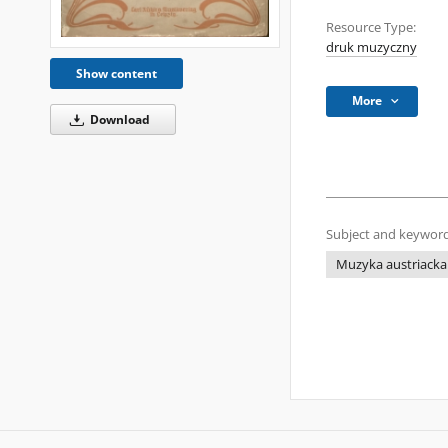
Resource Type:
druk muzyczny
Show content
More
Download
Subject and keyword
Muzyka austriacka 