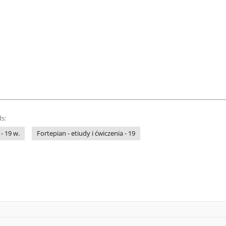
s:
- 19 w.
Fortepian - etiudy i ćwiczenia - 19