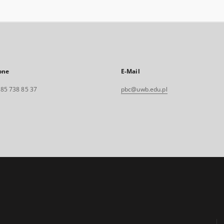
one
E-Mail
. 85 738 85 37
pbc@uwb.edu.pl