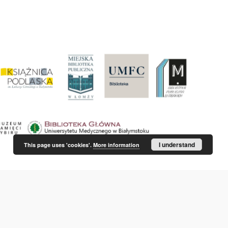
I understand
This page uses 'cookies'.
More information