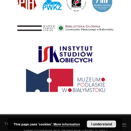
This service runs on
DInGO dLibra 6.3.21
software created by
I understand
Poznan
This page uses 'cookies'.
More information
Supercomputing and Networking Center (PSNC)