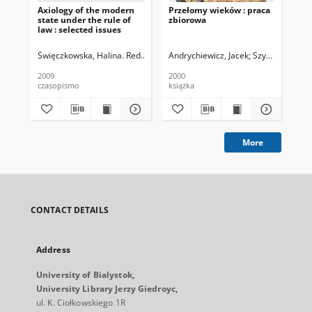
Axiology of the modern
Przełomy wieków : praca
state under the rule of
zbiorowa
law : selected issues
Święczkowska, Halina. Red.
Oliwniak, Sławomir. Red.
Andrychiewicz, Jacek
Szyszkowska, Ma
2009
2000
czasopismo
książka
More
CONTACT DETAILS
Address
University of Bialystok,
University Library Jerzy Giedroyc,
ul. K. Ciołkowskiego 1R