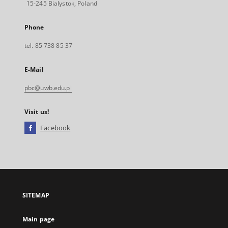
15-245 Bialystok, Poland
Phone
tel. 85 738 85 37
E-Mail
pbc@uwb.edu.pl
Visit us!
Facebook
External
link,
will
open
in
a
SITEMAP
new
tab
Main page