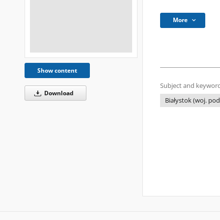
More
Show content
Subject and keyword
Download
Białystok (woj. podl