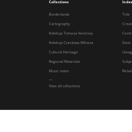
Collections
Inde
Borderlands
Title
Cartography
Creat
Kolekcja Tomasa Venclovy
Contr
Kolekcja Czesława Miłosza
Date
Cultural Heritage
Uwag
Regional Materials
Subje
Music notes
Relat
...
View all collections