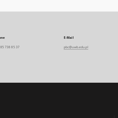
one
E-Mail
. 85 738 85 37
pbc@uwb.edu.pl