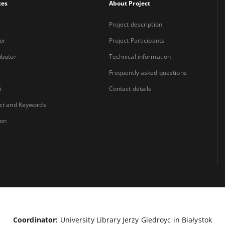
xes
About Project
Project description
or
Project Participants
ibutor
Technical information
Frequently asked questions
i
Contact details
ct and Keywords
ion
Coordinator:
University Library Jerzy Giedroyc in Białystok