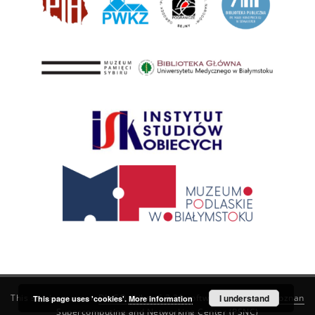
This service runs on
DInGO dLibra 6.3.21
software created by
I understand
Poznan
This page uses 'cookies'.
More information
Supercomputing and Networking Center (PSNC)