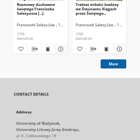
Rozmowy duchowne
Traktat miłości boskiey
Fil
świętego Franciszka
we Dwunastu Xięgach
po
Salezyusza [...].
przez Świętego
Franciszka de Sales [...]
Franciszek Salezy (św. ; 1567-1622)
Franciszek Salezy (św. ; 1567-1622)
Fra
1770
1750
186
starodruk
starodruk
ksi
More
CONTACT DETAILS
Address
University of Bialystok,
University Library Jerzy Giedroyc,
ul. K. Ciołkowskiego 1R