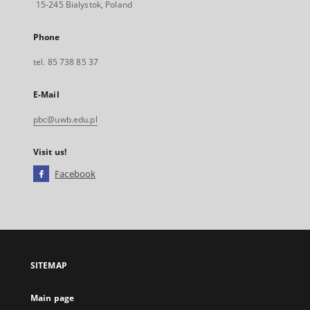
15-245 Bialystok, Poland
Phone
tel. 85 738 85 37
E-Mail
pbc@uwb.edu.pl
Visit us!
Facebook
External
link,
will
open
in
a
SITEMAP
new
tab
Main page