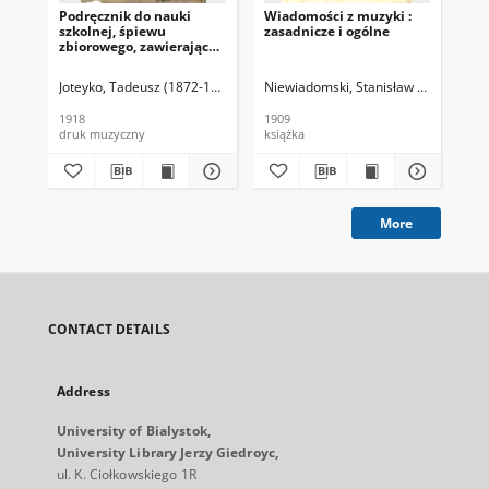
Podręcznik do nauki
Wiadomości z muzyki :
Wha
szkolnej, śpiewu
zasadnicze i ogólne
lab
zbiorowego, zawierający
stu
objaśnienia teoretyczne,
and
ćwiczenia głosowe i
yea
Joteyko, Tadeusz (1872-1932)
Niewiadomski, Stanisław (1859-1936
Obe
pieśni. Cz. 2
aca
cl
1918
1909
191
druk muzyczny
książka
dru
More
CONTACT DETAILS
Address
University of Bialystok,
University Library Jerzy Giedroyc,
ul. K. Ciołkowskiego 1R