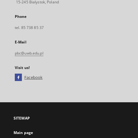
15-245 Bialystok, Poland
Phone
tel. 85 738 85 37
E-Mail
pbc@uwb.edu.pl
Visit us!
Facebook
External
link,
will
open
in
a
SITEMAP
new
tab
Main page