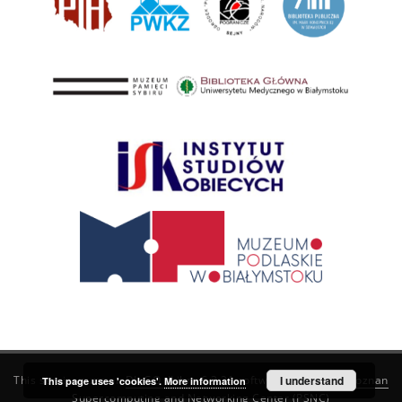
This service runs on
DInGO dLibra 6.3.21
software created by
I understand
Poznan
This page uses 'cookies'.
More information
Supercomputing and Networking Center (PSNC)