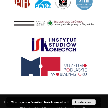
This service runs on
DInGO dLibra 6.3.21
software created by
I understand
Poznan
This page uses 'cookies'.
More information
Supercomputing and Networking Center (PSNC)