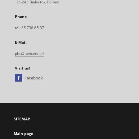
15-245 Bialystok, Poland
Phone
tel. 85 738 85 37
E-Mail
pbc@uwb.edu.pl
Visit us!
Facebook
External
link,
will
open
in
a
SITEMAP
new
tab
Main page