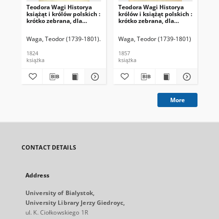
Teodora Wagi Historya
Teodora Wagi Historya
Wyc
książąt i królów polskich :
królów i książąt polskich :
pol
krótko zebrana, dla
krótko zebrana, dla
skr
lepszego użytku znacznie
lepszego użytku
przerobiona i
wydaniem wileńskim
Waga, Teodor (1739-1801)
Lelewel, Joachim (1786-1861). Oprac.
Waga, Teodor (1739-1801)
Wag
pomnożona.
1824 znacznie
przerobiona i
1824
1857
185
pomnożona.
książka
książka
ksi
More
CONTACT DETAILS
Address
University of Bialystok,
University Library Jerzy Giedroyc,
ul. K. Ciołkowskiego 1R