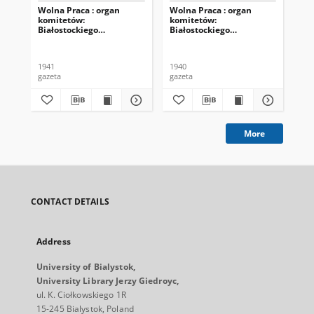
Wolna Praca : organ
Wolna Praca : organ
Wol
komitetów:
komitetów:
ko
Białostockiego
Białostockiego
Bia
Obwodowego i
Obwodowego i
Ob
Miejskiego KP(b)B i
Miejskiego KP(b)B i
Mie
Obwodowej Rady
Obwodowego Komitetu
Ob
1941
1940
194
Delegatów Ludu
Wykonawczego
Wy
gazeta
gazeta
gaz
Pracującego 1941.02.26
1940.06.14 nr 70 (104).
194
nr 24 (204).
More
CONTACT DETAILS
Address
University of Bialystok,
University Library Jerzy Giedroyc,
ul. K. Ciołkowskiego 1R
15-245 Bialystok, Poland