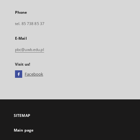
Phone
tel. 85 738 85 37
E-Mail
pbc@uwb.edu.pl
Visit us!
Facebook
External
link,
will
open
in
a
SITEMAP
new
tab
Main page