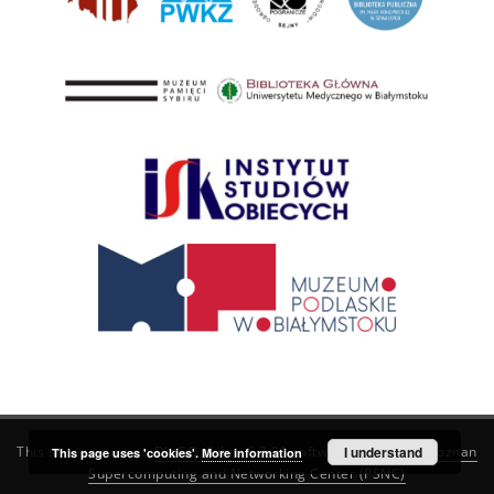
This service runs on
DInGO dLibra 6.3.21
software created by
I understand
Poznan
This page uses 'cookies'.
More information
Supercomputing and Networking Center (PSNC)