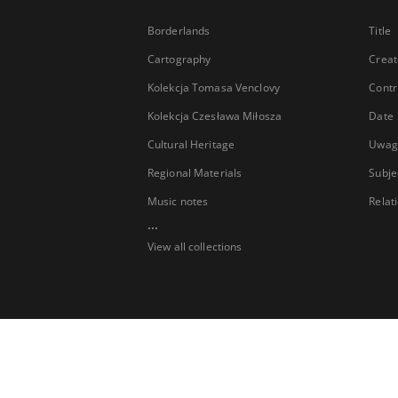
Borderlands
Title
Cartography
Creat
Kolekcja Tomasa Venclovy
Contr
Kolekcja Czesława Miłosza
Date
Cultural Heritage
Uwag
Regional Materials
Subje
Music notes
Relat
...
View all collections