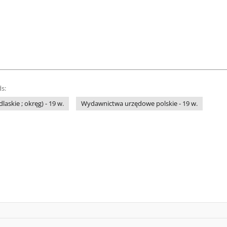
s:
askie ; okręg) - 19 w.
Wydawnictwa urzędowe polskie - 19 w.