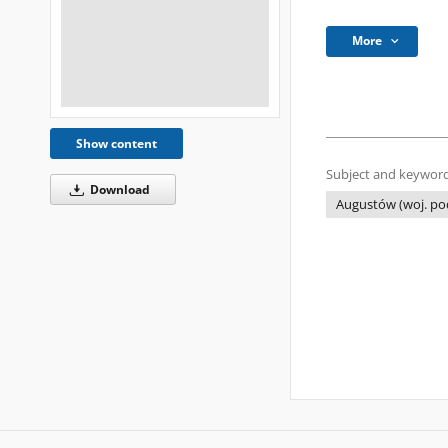
More
Show content
Subject and keyword
Download
Augustów (woj. podl