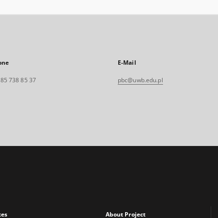
one
E-Mail
. 85 738 85 37
pbc@uwb.edu.pl
xes
About Project