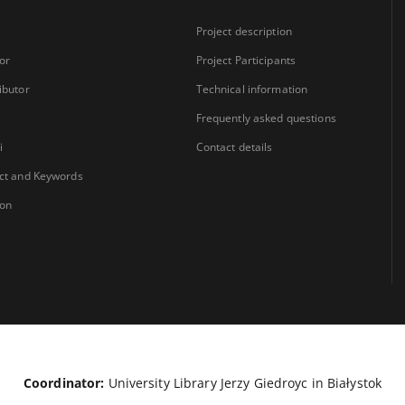
Project description
or
Project Participants
ibutor
Technical information
Frequently asked questions
i
Contact details
ct and Keywords
ion
Coordinator:
University Library Jerzy Giedroyc in Białystok