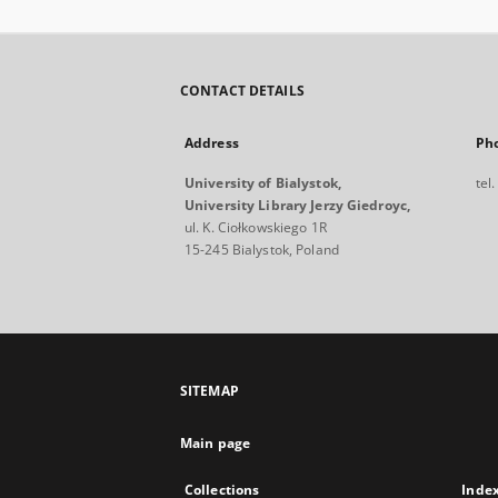
CONTACT DETAILS
Address
Ph
University of Bialystok,
tel
University Library Jerzy Giedroyc,
ul. K. Ciołkowskiego 1R
15-245 Bialystok, Poland
SITEMAP
Main page
Collections
Inde